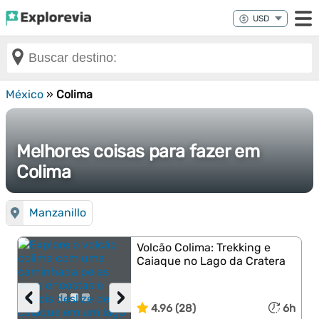
México
»
Colima
Melhores coisas para fazer em
Colima
Manzanillo
Volcão Colima: Trekking e
Caiaque no Lago da Cratera
‹
›
4.96 (28)
6h