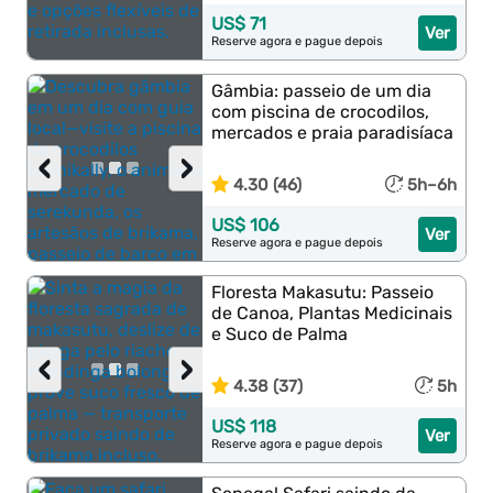
US$ 71
Ver
Reserve agora e pague depois
Gâmbia: passeio de um dia
com piscina de crocodilos,
mercados e praia paradisíaca
‹
›
4.30 (46)
5h–6h
US$ 106
Ver
Reserve agora e pague depois
Floresta Makasutu: Passeio
de Canoa, Plantas Medicinais
e Suco de Palma
‹
›
4.38 (37)
5h
US$ 118
Ver
Reserve agora e pague depois