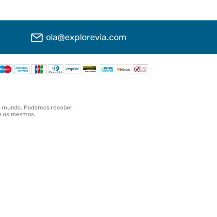
ola@explorevia.com
o o mundo. Podemos receber
te os mesmos.