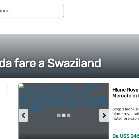
 da fare a Swaziland
Hlane Royal 
Mercato di
Scopri leoni, e
‹
›
hlane royal na
hotel, pranzo e
Da US$ 246