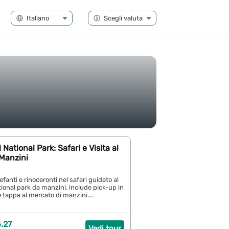
National Park: Safari e Visita al
 Manzini
lefanti e rinoceronti nel safari guidato al
tional park da manzini. include pick-up in
 tappa al mercato di manzini....
.27
Vedi tour