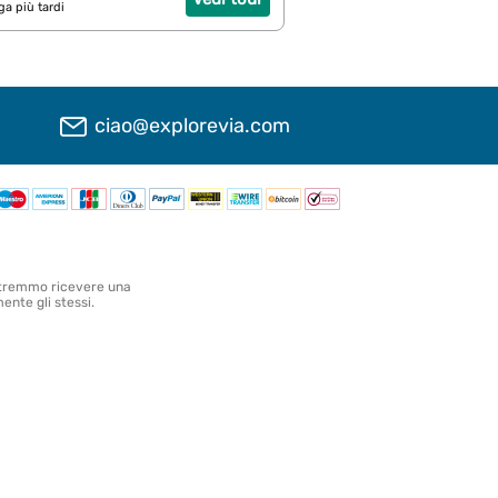
ga più tardi
ciao@explorevia.com
 Potremmo ricevere una
ente gli stessi.