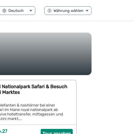
 Nationalpark Safari & Besuch
i Marktes
elefanten & nashörner bei einer
ri im hlane royal nationalpark ab
sive hoteltransfer, mittagessen und
ni markt....
.27
Tour ansehen