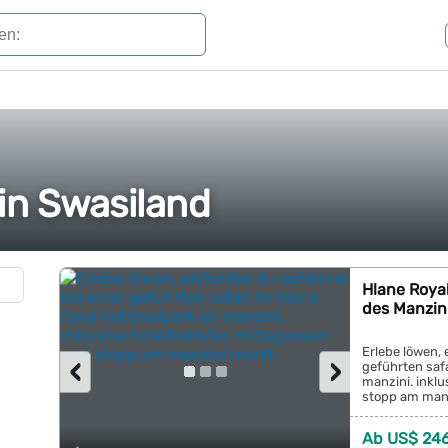
 in Swasiland
Hlane Royal
des Manzin
Erlebe löwen, 
‹
›
geführten safa
manzini. inklu
stopp am manzi
Ab US$ 246