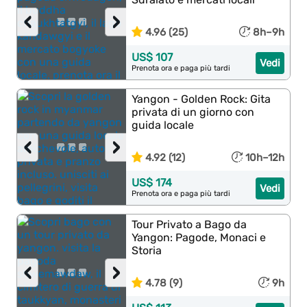
‹
›
4.96 (25)
8h–9h
US$ 107
Vedi
Prenota ora e paga più tardi
Yangon - Golden Rock: Gita
privata di un giorno con
guida locale
‹
›
4.92 (12)
10h–12h
US$ 174
Vedi
Prenota ora e paga più tardi
Tour Privato a Bago da
Yangon: Pagode, Monaci e
Storia
‹
›
4.78 (9)
9h