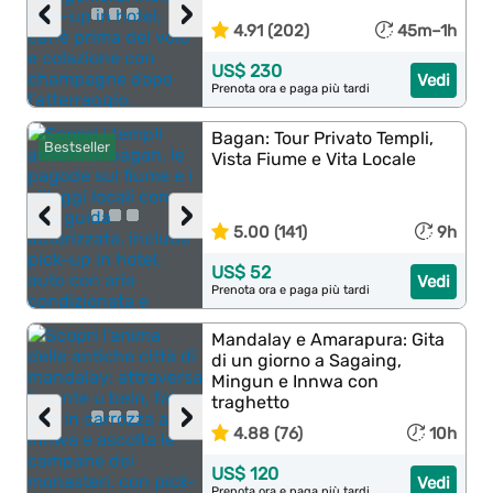
‹
›
4.91 (202)
45m–1h
US$ 230
Vedi
Prenota ora e paga più tardi
Bagan: Tour Privato Templi,
Bestseller
Vista Fiume e Vita Locale
‹
›
5.00 (141)
9h
US$ 52
Vedi
Prenota ora e paga più tardi
Mandalay e Amarapura: Gita
di un giorno a Sagaing,
Mingun e Innwa con
traghetto
‹
›
4.88 (76)
10h
US$ 120
Vedi
Prenota ora e paga più tardi