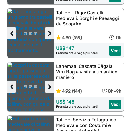
Tallinn - Riga: Castelli
Medievali, Borghi e Paesaggi
da Scoprire
‹
›
4.90 (159)
11h
US$ 147
Vedi
Prenota ora e paga più tardi
Lahemaa: Cascata Jägala,
Viru Bog e visita a un antico
maniero
‹
›
4.92 (144)
8h–9h
US$ 148
Vedi
Prenota ora e paga più tardi
Tallinn: Servizio Fotografico
Medievale con Costumi e
Accessori Autentici