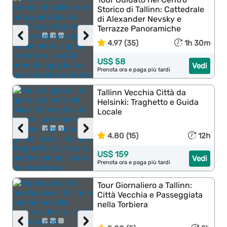
Storico di Tallinn: Cattedrale
di Alexander Nevsky e
Terrazze Panoramiche
‹
›
4.97 (35)
1h 30m
US$ 58
Vedi
Prenota ora e paga più tardi
Tallinn Vecchia Città da
Helsinki: Traghetto e Guida
Locale
‹
›
4.80 (15)
12h
US$ 159
Vedi
Prenota ora e paga più tardi
Tour Giornaliero a Tallinn:
Città Vecchia e Passeggiata
nella Torbiera
‹
›