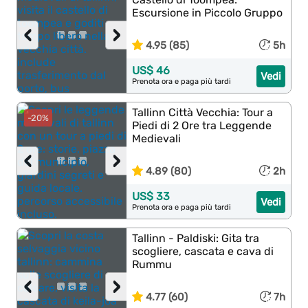
Escursione in Piccolo Gruppo
‹
›
4.95 (85)
5h
US$ 46
Vedi
Prenota ora e paga più tardi
Tallinn Città Vecchia: Tour a
-20%
Piedi di 2 Ore tra Leggende
Medievali
‹
›
4.89 (80)
2h
US$ 33
Vedi
Prenota ora e paga più tardi
Tallinn - Paldiski: Gita tra
scogliere, cascata e cava di
Rummu
‹
›
4.77 (60)
7h