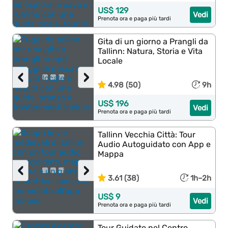
US$ 129
Vedi
Prenota ora e paga più tardi
Gita di un giorno a Prangli da
Tallinn: Natura, Storia e Vita
Locale
‹
›
4.98 (50)
9h
US$ 196
Vedi
Prenota ora e paga più tardi
Tallinn Vecchia Città: Tour
Audio Autoguidato con App e
Mappa
‹
›
3.61 (38)
1h–2h
US$ 9
Vedi
Prenota ora e paga più tardi
Tour Guidato nel Centro