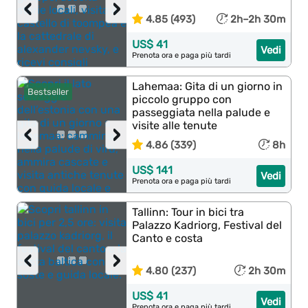
‹
›
4.85 (493)
2h–2h 30m
US$ 41
Vedi
Prenota ora e paga più tardi
Lahemaa: Gita di un giorno in
Bestseller
piccolo gruppo con
passeggiata nella palude e
visite alle tenute
‹
›
4.86 (339)
8h
US$ 141
Vedi
Prenota ora e paga più tardi
Tallinn: Tour in bici tra
Palazzo Kadriorg, Festival del
Canto e costa
‹
›
4.80 (237)
2h 30m
US$ 41
Vedi
Prenota ora e paga più tardi