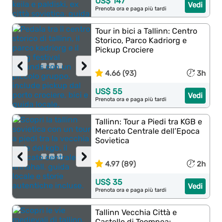
US$ 147
Vedi
Prenota ora e paga più tardi
Tour in bici a Tallinn: Centro
Storico, Parco Kadriorg e
Pickup Crociere
‹
›
4.66 (93)
3h
US$ 55
Vedi
Prenota ora e paga più tardi
Tallinn: Tour a Piedi tra KGB e
Mercato Centrale dell’Epoca
Sovietica
‹
›
4.97 (89)
2h
US$ 35
Vedi
Prenota ora e paga più tardi
Tallinn Vecchia Città e
Castello di Toompea: