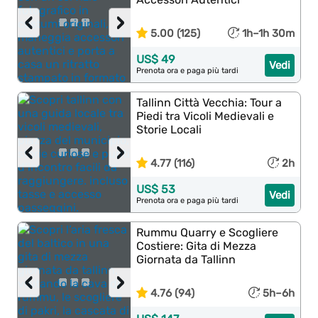
‹
›
5.00 (125)
1h–1h 30m
US$ 49
Vedi
Prenota ora e paga più tardi
Tallinn Città Vecchia: Tour a
Piedi tra Vicoli Medievali e
Storie Locali
‹
›
4.77 (116)
2h
US$ 53
Vedi
Prenota ora e paga più tardi
Rummu Quarry e Scogliere
Costiere: Gita di Mezza
Giornata da Tallinn
‹
›
4.76 (94)
5h–6h