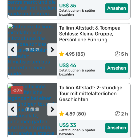
US$ 35
Ansehen
Jetzt buchen & später
bezahlen
Tallinn Altstadt & Toompea
Schloss: Kleine Gruppe,
Persönliche Führung
‹
›
4.95 (85)
5 h
US$ 46
Ansehen
Jetzt buchen & später
bezahlen
Tallinn Altstadt: 2-stündige
-20%
Tour mit mittelalterlichen
Geschichten
‹
›
4.89 (80)
2 h
US$ 33
Ansehen
Jetzt buchen & später
bezahlen