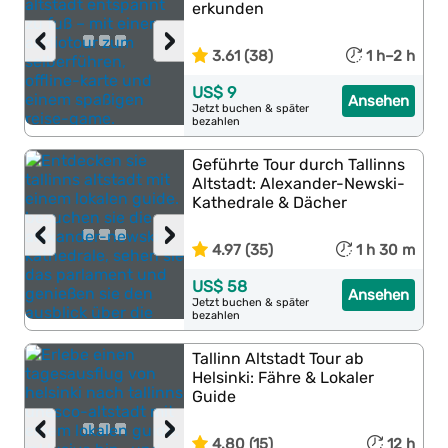
erkunden
‹
›
3.61 (38)
1 h–2 h
US$ 9
Ansehen
Jetzt buchen & später
bezahlen
Geführte Tour durch Tallinns
Altstadt: Alexander-Newski-
Kathedrale & Dächer
‹
›
4.97 (35)
1 h 30 m
US$ 58
Ansehen
Jetzt buchen & später
bezahlen
Tallinn Altstadt Tour ab
Helsinki: Fähre & Lokaler
Guide
‹
›
4.80 (15)
12 h