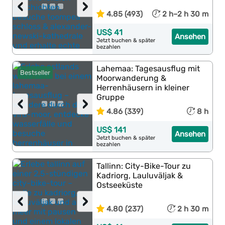
‹
›
4.85 (493)
2 h–2 h 30 m
US$ 41
Ansehen
Jetzt buchen & später
bezahlen
Lahemaa: Tagesausflug mit
Bestseller
Moorwanderung &
Herrenhäusern in kleiner
Gruppe
‹
›
4.86 (339)
8 h
US$ 141
Ansehen
Jetzt buchen & später
bezahlen
Tallinn: City-Bike-Tour zu
Kadriorg, Lauluväljak &
Ostseeküste
‹
›
4.80 (237)
2 h 30 m