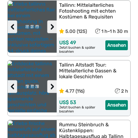
Tallinn: Mittelalterliches
Fotoshooting mit echten
Kostümen & Requisiten
‹
›
5.00 (125)
1 h–1 h 30 m
US$ 49
Ansehen
Jetzt buchen & später
bezahlen
Tallinn Altstadt Tour:
Mittelalterliche Gassen &
lokale Geschichten
‹
›
4.77 (116)
2 h
US$ 53
Ansehen
Jetzt buchen & später
bezahlen
Rummu Steinbruch &
Küstenklippen:
Halbtagesausflug ab Tallinn