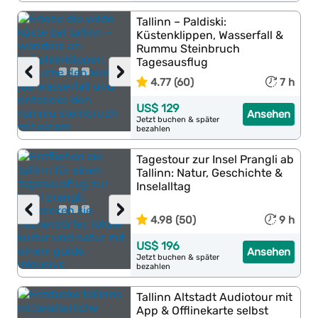
Tallinn – Paldiski:
Küstenklippen, Wasserfall &
Rummu Steinbruch
Tagesausflug
‹
›
4.77 (60)
7 h
US$ 129
Ansehen
Jetzt buchen & später
bezahlen
Tagestour zur Insel Prangli ab
Tallinn: Natur, Geschichte &
Inselalltag
‹
›
4.98 (50)
9 h
US$ 196
Ansehen
Jetzt buchen & später
bezahlen
Tallinn Altstadt Audiotour mit
App & Offlinekarte selbst