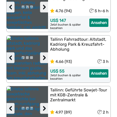
‹
›
4.76 (94)
5 h–6 h
US$ 147
Ansehen
Jetzt buchen & später
bezahlen
Tallinn Fahrradtour: Altstadt,
Kadriorg Park & Kreuzfahrt-
Abholung
‹
›
4.66 (93)
3 h
US$ 55
Ansehen
Jetzt buchen & später
bezahlen
Tallinn: Geführte Sowjet-Tour
mit KGB-Zentrale &
Zentralmarkt
‹
›
4.97 (89)
2 h