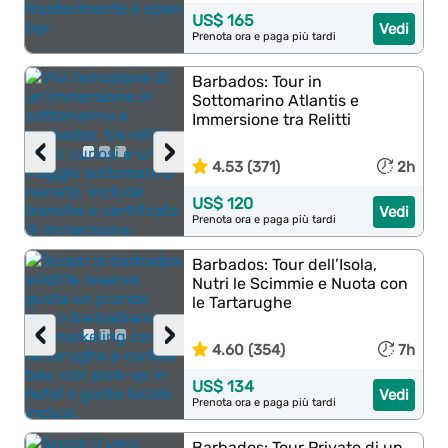
US$ 165
Vedi
Prenota ora e paga più tardi
Barbados: Tour in
Sottomarino Atlantis e
Immersione tra Relitti
‹
›
4.53 (371)
2h
US$ 120
Vedi
Prenota ora e paga più tardi
Barbados: Tour dell’Isola,
Nutri le Scimmie e Nuota con
le Tartarughe
‹
›
4.60 (354)
7h
US$ 134
Vedi
Prenota ora e paga più tardi
Barbados: Tour Privato di un