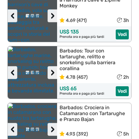
Monkey
‹
›
4.69 (471)
3h
US$ 135
Vedi
Prenota ora e paga più tardi
Barbados: Tour con
tartarughe, relitto e
snorkeling sulla barriera
corallina
‹
›
4.78 (457)
2h
US$ 65
Vedi
Prenota ora e paga più tardi
Barbados: Crociera in
Catamarano con Tartarughe
e Pranzo Bajan
‹
›
4.93 (392)
5h