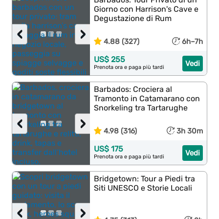
Giorno con Harrison's Cave e
Degustazione di Rum
‹
›
4.88 (327)
6h–7h
US$ 255
Vedi
Prenota ora e paga più tardi
Barbados: Crociera al
Tramonto in Catamarano con
Snorkeling tra Tartarughe
‹
›
4.98 (316)
3h 30m
US$ 175
Vedi
Prenota ora e paga più tardi
Bridgetown: Tour a Piedi tra
Siti UNESCO e Storie Locali
‹
›