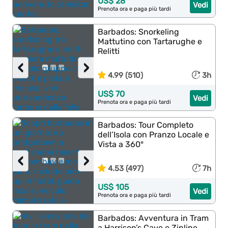
US$ 28
Vedi
Prenota ora e paga più tardi
Barbados: Snorkeling
Mattutino con Tartarughe e
Relitti
‹
›
4.99 (510)
3h
US$ 70
Vedi
Prenota ora e paga più tardi
Barbados: Tour Completo
dell’Isola con Pranzo Locale e
Vista a 360°
‹
›
4.53 (497)
7h
US$ 105
Vedi
Prenota ora e paga più tardi
Barbados: Avventura in Tram
a Harrison’s Cave e Zipline