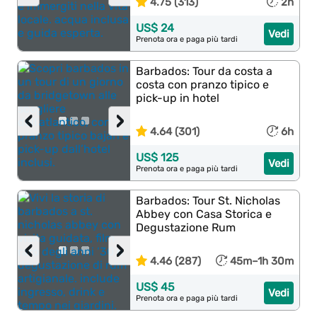
4.75 (313)
2h
US$ 24
Vedi
Prenota ora e paga più tardi
Barbados: Tour da costa a
costa con pranzo tipico e
pick-up in hotel
‹
›
4.64 (301)
6h
US$ 125
Vedi
Prenota ora e paga più tardi
Barbados: Tour St. Nicholas
Abbey con Casa Storica e
Degustazione Rum
‹
›
4.46 (287)
45m–1h 30m
US$ 45
Vedi
Prenota ora e paga più tardi