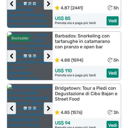
‹
›
4.87 (2441)
5h
US$ 85
Vedi
Prenota ora e paga più tardi
Barbados: Snorkeling con
Bestseller
tartarughe in catamarano
con pranzo e open bar
‹
›
4.88 (1594)
5h
US$ 110
Vedi
Prenota ora e paga più tardi
Bridgetown: Tour a Piedi con
Degustazione di Cibo Bajan e
Street Food
‹
›
4.85 (1576)
3h
US$ 94
Vedi
Prenota ora e paga più tardi