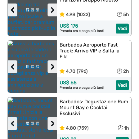
‹
›
4.98 (1022)
5h
US$ 175
Vedi
Prenota ora e paga più tardi
Barbados Aeroporto Fast
Track: Arrivo VIP e Salta la
Fila
‹
›
4.70 (796)
2h
US$ 65
Vedi
Prenota ora e paga più tardi
Barbados: Degustazione Rum
Mount Gay e Cocktail
Esclusivi
‹
›
4.80 (759)
1h