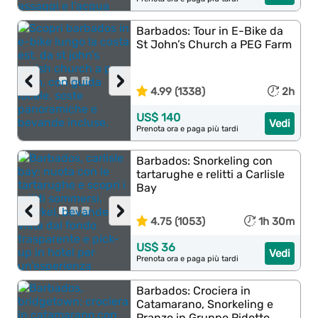
Barbados: Tour in E-Bike da
St John’s Church a PEG Farm
‹
›
4.99 (1338)
2h
US$ 140
Vedi
Prenota ora e paga più tardi
Barbados: Snorkeling con
tartarughe e relitti a Carlisle
Bay
‹
›
4.75 (1053)
1h 30m
US$ 36
Vedi
Prenota ora e paga più tardi
Barbados: Crociera in
Catamarano, Snorkeling e
Pranzo in Gruppo Ridotto