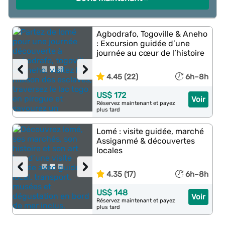
Agbodrafo, Togoville & Aneho
: Excursion guidée d’une
journée au cœur de l’histoire
‹
›
4.45 (22)
6h–8h
US$ 172
Voir
Réservez maintenant et payez
plus tard
Lomé : visite guidée, marché
Assiganmé & découvertes
locales
‹
›
4.35 (17)
6h–8h
US$ 148
Voir
Réservez maintenant et payez
plus tard