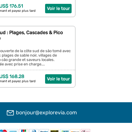
 US$ 176.51
Voir le tour
nant et payez plus tard
ud : Plages, Cascades & Pico
e
couverte de la côte sud de são tomé avec
: plages de sable noir, villages de
 cão grande et saveurs locales.
ée avec prise en charge....
 US$ 168.28
Voir le tour
nant et payez plus tard
bonjour@explorevia.com