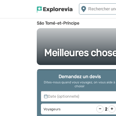
São Tomé-et-Príncipe
Meilleures chose
Demandez un devis
Dites-nous quand vous voyagez, on vous aide à
choisir
Date (optionnelle)
−
+
2
Voyageurs