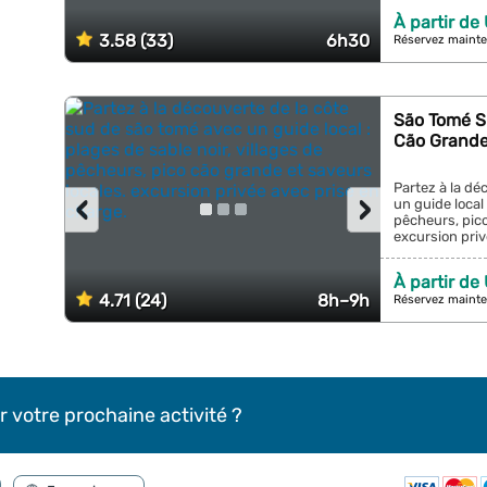
À partir de
3.58 (33)
6h30
Réservez mainte
São Tomé S
Cão Grand
Partez à la dé
‹
›
un guide local 
pêcheurs, pico
excursion priv
À partir de
4.71 (24)
8h–9h
Réservez mainte
r votre prochaine activité ?