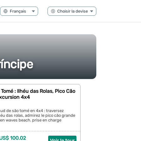
ríncipe
Tomé : Ilhéu das Rolas, Pico Cão
xcursion 4x4
sud de são tomé en 4x4 : traversez
lhéu das rolas, admirez le pico cão grande
ven waves beach. prise en charge
 US$ 100.02
Voir le tour