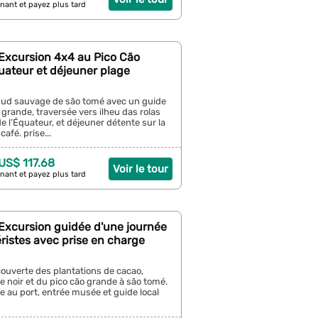
nant et payez plus tard
 Excursion 4x4 au Pico Cão
uateur et déjeuner plage
sud sauvage de são tomé avec un guide
o grande, traversée vers ilheu das rolas
de l’Équateur, et déjeuner détente sur la
café. prise...
 US$ 117.68
Voir le tour
nant et payez plus tard
 Excursion guidée d'une journée
éristes avec prise en charge
couverte des plantations de cacao,
e noir et du pico cão grande à são tomé.
e au port, entrée musée et guide local