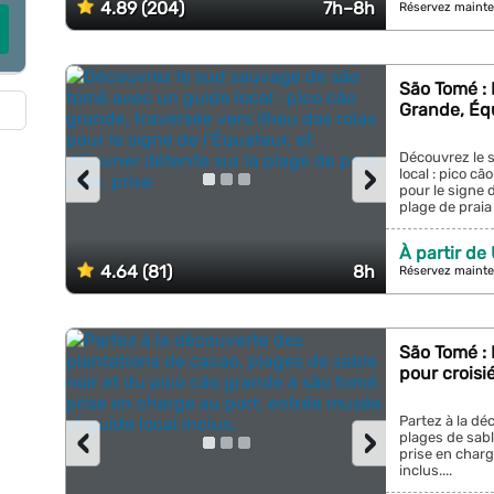
4.89 (204)
7h–8h
Réservez mainte
São Tomé :
Grande, Éq
Découvrez le 
‹
›
local : pico cã
pour le signe 
plage de praia 
À partir de
4.64 (81)
8h
Réservez mainte
São Tomé :
pour croisi
Partez à la dé
‹
›
plages de sabl
prise en charg
inclus....