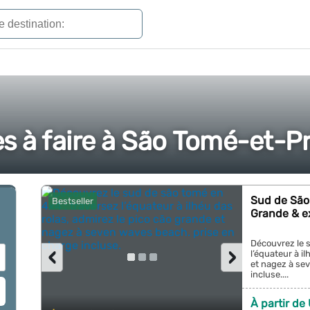
s à faire à São Tomé-et-P
Sud de São 
Bestseller
Grande & e
Découvrez le 
‹
›
l’équateur à i
et nagez à se
incluse....
À partir de