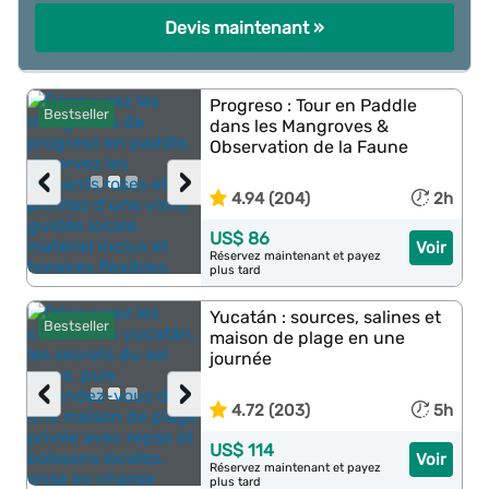
Devis maintenant »
Progreso : Tour en Paddle
Bestseller
dans les Mangroves &
Observation de la Faune
‹
›
4.94 (204)
2h
US$ 86
Voir
Réservez maintenant et payez
plus tard
Yucatán : sources, salines et
Bestseller
maison de plage en une
journée
‹
›
4.72 (203)
5h
US$ 114
Voir
Réservez maintenant et payez
plus tard