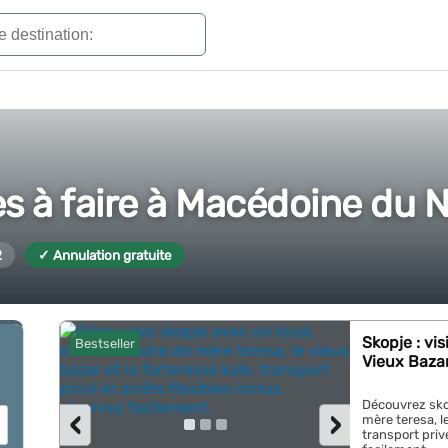
es à faire à Macédoine du 
2
✓ Annulation gratuite
Skopje : vi
Bestseller
Vieux Bazar
Découvrez skop
‹
›
mère teresa, le
transport privé