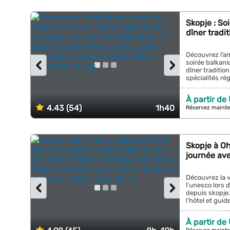
Skopje : So
dîner tradi
Découvrez l’a
‹
›
soirée balkani
dîner traditio
spécialités rég
À partir de
4.43 (54)
1h40
Réservez mainte
Skopje à Oh
journée ave
Découvrez la vi
‹
›
l’unesco lors 
depuis skopje. 
l’hôtel et guide
À partir de