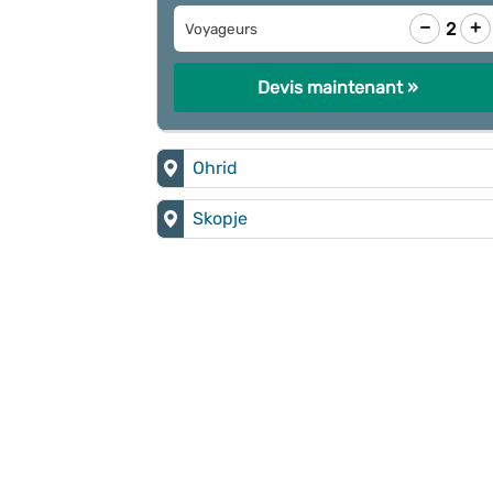
−
+
2
Voyageurs
Devis maintenant »
Ohrid
Skopje