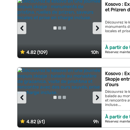
Kosovo : Ex
et Prizren 
Découvrez le k
‹
›
monuments de p
locales et pris
À partir de
4.82 (109)
10h
Réservez mainte
Kosovo : Ex
Skopje entr
d’ours
Découvrez le k
‹
›
balade au mona
et rencontre a
incluse....
À partir de
4.82 (61)
9h
Réservez mainte