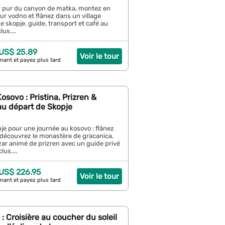
ir pur du canyon de matka, montez en
ur vodno et flânez dans un village
e skopje. guide, transport et café au
us....
 US$ 25.89
Voir le tour
nant et payez plus tard
osovo : Pristina, Prizren &
au départ de Skopje
je pour une journée au kosovo : flânez
 découvrez le monastère de gracanica,
zar animé de prizren avec un guide privé
lus....
 US$ 226.95
Voir le tour
nant et payez plus tard
 : Croisière au coucher du soleil