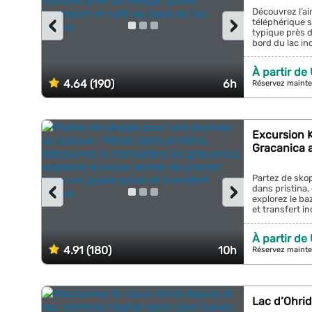
Découvrez l’a
‹
›
téléphérique s
typique près d
bord du lac incl
À partir de
4.64 (190)
6h
Réservez mainte
Excursion K
Gracanica 
Partez de skop
‹
›
dans pristina,
explorez le ba
et transfert inc
À partir de
4.91 (180)
10h
Réservez mainte
Lac d’Ohrid