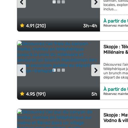
‹
›
damian, savou
locales, explor
inclus....
À partir de
4.91 (210)
3h–4h
Réservez mainte
Skopje : Té
Millénaire 
Découvrez l’ai
‹
›
téléphérique j
un brunch mac
départ de skop
À partir de
4.95 (191)
5h
Réservez mainte
Skopje : Ma
Vodno & vil