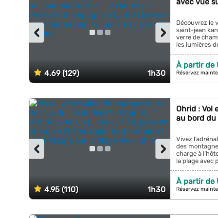
avec vue su
Découvrez le vi
‹
›
saint-jean kan
verre de cham
les lumières de 
À partir de
4.69 (129)
1h30
Réservez mainte
Ohrid : Vol
au bord du 
Vivez l’adréna
‹
›
des montagnes 
charge à l’hôte
la plage avec p
À partir de
4.95 (110)
1h30
Réservez mainte