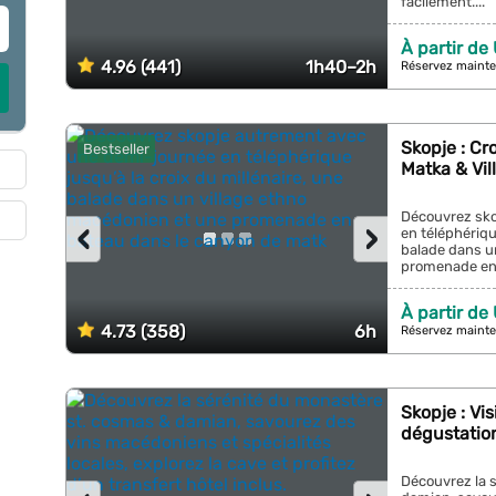
facilement....
À partir de
4.96 (441)
1h40–2h
Réservez mainte
Skopje : Cr
Bestseller
Matka & Vil
Découvrez sko
‹
›
en téléphériqu
balade dans u
promenade en 
À partir de
4.73 (358)
6h
Réservez mainte
Skopje : Vi
dégustation
Découvrez la 