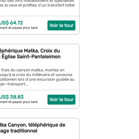
rez des vins macédoniens et spécialités
ez la cave et profitez d’un transfert hôtel
 US$ 64.72
Voir le tour
nant et payez plus tard
léphérique Matka, Croix du
& Église Saint-Panteleimon
r frais du canyon matka, montez en
usqu’à la croix du millénaire et savourez
édonien lors d’une excursion guidée au
je—transport...
 US$ 38.83
Voir le tour
nant et payez plus tard
tka Canyon, téléphérique de
lage traditionnel