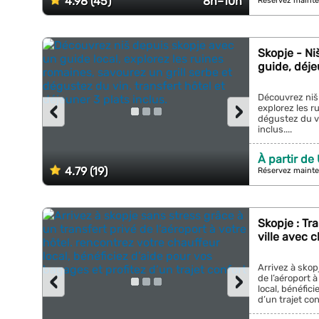
4.98 (45)
8h–10h
Réservez mainte
Skopje - Ni
guide, déje
Découvrez niš 
‹
›
explorez les r
dégustez du vi
inclus....
À partir de
4.79 (19)
Réservez mainte
Skopje : Tr
ville avec 
Arrivez à skop
‹
›
de l’aéroport 
local, bénéfic
d’un trajet conf