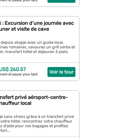
nant et payez plus tard
š : Excursion d’une journée avec
uner et visite de cave
depuis skopje avec un guide local,
uines romaines, savourez un grill serbe et
n. transfert hôtel et déjeuner 3 plats
 US$ 260.57
Voir le tour
nant et payez plus tard
ansfert privé aéroport-centre-
chauffeur local
je sans stress grâce à un transfert privé
à votre hôtel. rencontrez votre chauffeur
iez d’aide pour vos bagages et profitez
ort...