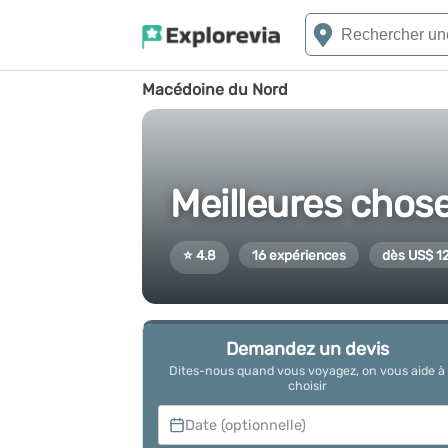
Macédoine du Nord
Meilleures chos
⭐ 4.8
16 expériences
dès US$ 1
Demandez un devis
Dites-nous quand vous voyagez, on vous aide à
choisir
Date (optionnelle)