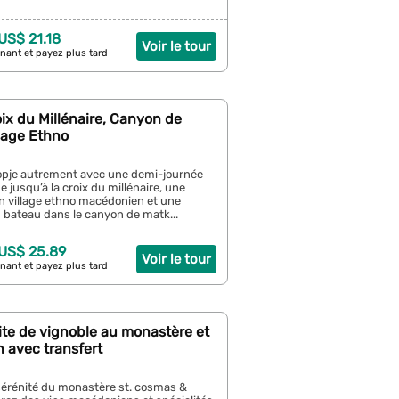
 US$ 21.18
Voir le tour
nant et payez plus tard
oix du Millénaire, Canyon de
lage Ethno
pje autrement avec une demi-journée
e jusqu’à la croix du millénaire, une
n village ethno macédonien et une
bateau dans le canyon de matk...
 US$ 25.89
Voir le tour
nant et payez plus tard
site de vignoble au monastère et
 avec transfert
sérénité du monastère st. cosmas &