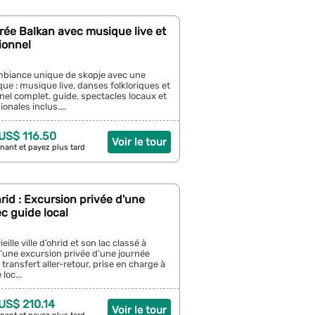
irée Balkan avec musique live et
tionnel
mbiance unique de skopje avec une
que : musique live, danses folkloriques et
nnel complet. guide, spectacles locaux et
ionales inclus....
 US$ 116.50
Voir le tour
nant et payez plus tard
rid : Excursion privée d'une
c guide local
eille ville d’ohrid et son lac classé à
d’une excursion privée d’une journée
transfert aller-retour, prise en charge à
 loc...
 US$ 210.14
Voir le tour