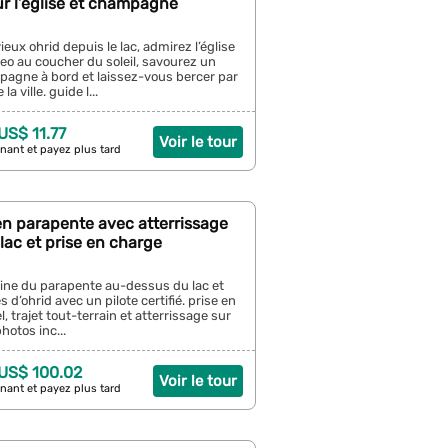
r l’église et champagne
eux ohrid depuis le lac, admirez l’église
eo au coucher du soleil, savourez un
pagne à bord et laissez-vous bercer par
la ville. guide l...
 US$ 11.77
Voir le tour
nant et payez plus tard
 en parapente avec atterrissage
lac et prise en charge
line du parapente au-dessus du lac et
d’ohrid avec un pilote certifié. prise en
l, trajet tout-terrain et atterrissage sur
hotos inc...
 US$ 100.02
Voir le tour
nant et payez plus tard