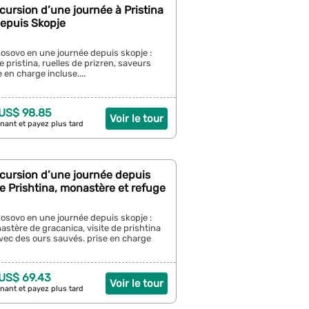
cursion d’une journée à Pristina
depuis Skopje
osovo en une journée depuis skopje :
ristina, ruelles de prizren, saveurs
e en charge incluse....
 US$ 98.85
Voir le tour
nant et payez plus tard
cursion d’une journée depuis
e Prishtina, monastère et refuge
osovo en une journée depuis skopje :
stère de gracanica, visite de prishtina
vec des ours sauvés. prise en charge
 US$ 69.43
Voir le tour
nant et payez plus tard