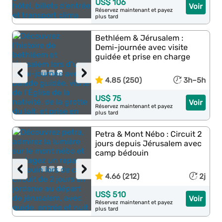
US$ 106
Voir
Réservez maintenant et payez
plus tard
Bethléem & Jérusalem :
Demi-journée avec visite
guidée et prise en charge
‹
›
4.85 (250)
3h–5h
US$ 75
Voir
Réservez maintenant et payez
plus tard
Petra & Mont Nébo : Circuit 2
jours depuis Jérusalem avec
camp bédouin
‹
›
4.66 (212)
2j
US$ 510
Voir
Réservez maintenant et payez
plus tard