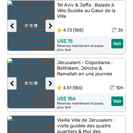
Tel Aviv & Jaffa : Balade à
Vélo Guidée au Cœur de la
Ville
‹
›
4.73 (188)
3h
US$ 75
Voir
Réservez maintenant et payez
plus tard
Jérusalem - Cisjordanie :
Bethléem, Jéricho &
Ramallah en une journée
‹
›
4.51 (186)
10h
US$ 156
Voir
Réservez maintenant et payez
plus tard
Vieille Ville de Jérusalem :
visite guidée des quatre
quartiers & Mur des