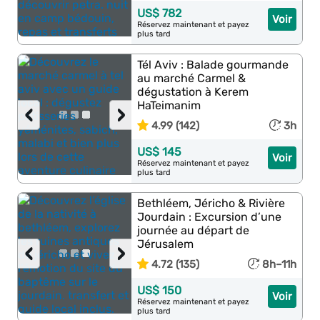
US$ 782
Voir
Réservez maintenant et payez
plus tard
Tél Aviv : Balade gourmande
au marché Carmel &
dégustation à Kerem
HaTeimanim
‹
›
4.99 (142)
3h
US$ 145
Voir
Réservez maintenant et payez
plus tard
Bethléem, Jéricho & Rivière
Jourdain : Excursion d’une
journée au départ de
Jérusalem
‹
›
4.72 (135)
8h–11h
US$ 150
Voir
Réservez maintenant et payez
plus tard