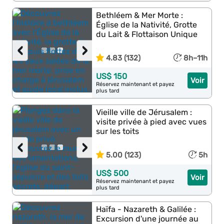
Bethléem & Mer Morte :
Église de la Nativité, Grotte
du Lait & Flottaison Unique
‹
›
4.83 (132)
8h–11h
US$ 150
Voir
Réservez maintenant et payez
plus tard
Vieille ville de Jérusalem :
visite privée à pied avec vues
sur les toits
‹
›
5.00 (123)
5h
US$ 500
Voir
Réservez maintenant et payez
plus tard
Haïfa - Nazareth & Galilée :
Excursion d'une journée au