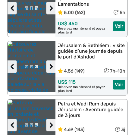
Lamentations
‹
›
5.00 (162)
5h
US$ 450
Voir
Réservez maintenant et payez
plus tard
Jérusalem & Bethléem : visite
guidée d’une journée depuis
le port d’Ashdod
‹
›
4.56 (149)
7h–10h
US$ 115
Voir
Réservez maintenant et payez
plus tard
Petra et Wadi Rum depuis
Jérusalem : Aventure guidée
de 3 jours
‹
›
4.69 (143)
3j