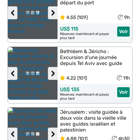
départ du port
‹
›
4.55 (109)
9h
US$ 115
Voir
Réservez maintenant et payez
plus tard
Bethléem & Jéricho :
Excursion d'une journée
depuis Tel Aviv avec guide
‹
›
4.22 (101)
11h
US$ 135
Voir
Réservez maintenant et payez
plus tard
Jérusalem : visite guidée à
deux voix dans la vieille ville
avec guides israélien et
palestinien
‹
›
4.88 (101)
4h30