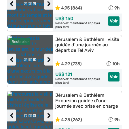
‹
›
4.95 (864)
9h
US$ 150
Voir
Réservez maintenant et payez
plus tard
Jérusalem & Bethléem : visite
Bestseller
guidée d’une journée au
départ de Tel Aviv
‹
›
4.29 (735)
10h
US$ 121
Voir
Réservez maintenant et payez
plus tard
Jérusalem & Bethléem :
Excursion guidée d’une
journée avec prise en charge
‹
›
4.25 (262)
9h