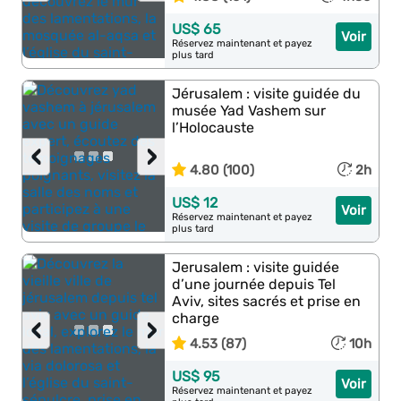
US$ 65
Voir
Réservez maintenant et payez
plus tard
Jérusalem : visite guidée du
musée Yad Vashem sur
l’Holocauste
‹
›
4.80 (100)
2h
US$ 12
Voir
Réservez maintenant et payez
plus tard
Jerusalem : visite guidée
d’une journée depuis Tel
Aviv, sites sacrés et prise en
charge
‹
›
4.53 (87)
10h
US$ 95
Voir
Réservez maintenant et payez