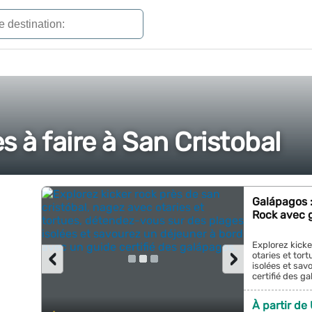
s à faire à San Cristobal
Galápagos :
Rock avec g
Explorez kicke
‹
›
otaries et tor
isolées et sav
certifié des ga
À partir de