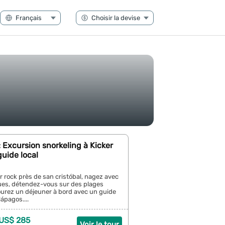
 Excursion snorkeling à Kicker
uide local
r rock près de san cristóbal, nagez avec
tues, détendez-vous sur des plages
ourez un déjeuner à bord avec un guide
lápagos....
 US$ 285
Voir le tour