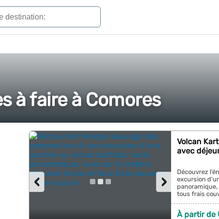
s à faire à Comores
Volcan Kar
avec déjeun
Découvrez l’é
‹
›
excursion d’un
panoramique, v
tous frais couv
À partir de