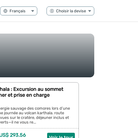
thala : Excursion au sommet
er et prise en charge
nergie sauvage des comores lors d’une
e journée au volcan karthala. route
ues sur le cratère, déjeuner inclus et
erts—il ne vous re...
 US$ 293.56
Voir le tour