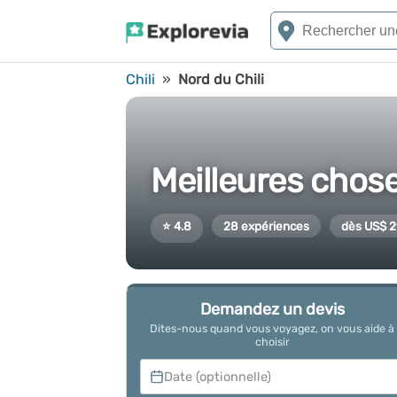
Chili
»
Nord du Chili
Meilleures chose
⭐ 4.8
28 expériences
dès US$ 2
Demandez un devis
Dites-nous quand vous voyagez, on vous aide à
choisir
Date (optionnelle)