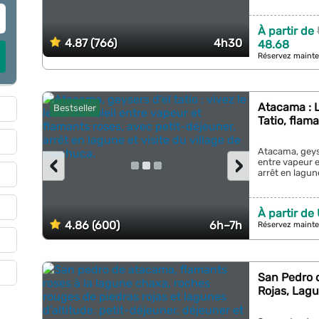
À partir de
4.87 (766)
4h30
48.68
Réservez mainte
Atacama : L
Bestseller
Tatio, flam
Atacama, geyser
‹
›
entre vapeur e
arrêt en lagune
À partir de
4.86 (600)
6h–7h
Réservez mainte
San Pedro 
Rojas, Lag