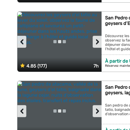
San Pedro 
geysers d’E
Découvrez les g
‹
›
observez la fa
déjeuner dans 
l’hôtel et guide
À partir de
4.85 (177)
7h
Réservez mainte
San Pedro d
geysers, la
San pedro de a
‹
›
tatio, baignad
d’observation d