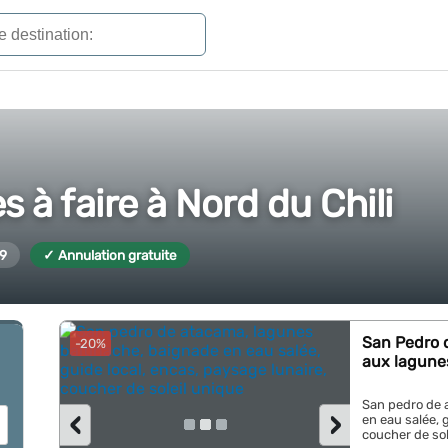
s à faire à Nord du Chili
9
✓ Annulation gratuite
San Pedro 
-20%
aux lagune
San pedro de 
‹
›
en eau salée, 
coucher de sole