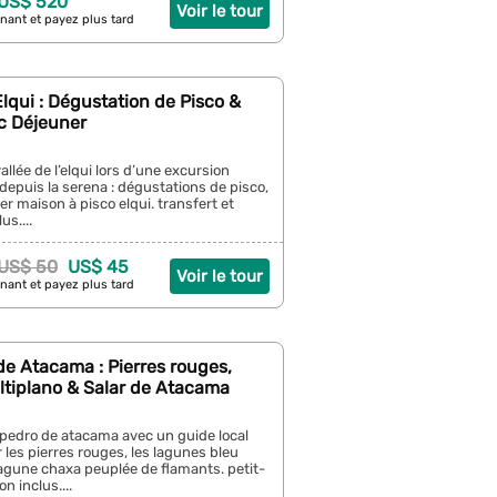
 US$ 520
Voir le tour
nant et payez plus tard
’Elqui : Dégustation de Pisco &
c Déjeuner
allée de l’elqui lors d’une excursion
depuis la serena : dégustations de pisco,
er maison à pisco elqui. transfert et
us....
US$ 50
US$ 45
Voir le tour
nant et payez plus tard
e Atacama : Pierres rouges,
ltiplano & Salar de Atacama
 pedro de atacama avec un guide local
 les pierres rouges, les lagunes bleu
lagune chaxa peuplée de flamants. petit-
n inclus....