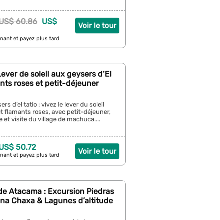
US$ 60.86
US$
Voir le tour
nant et payez plus tard
ever de soleil aux geysers d’El
ants roses et petit-déjeuner
s d’el tatio : vivez le lever du soleil
t flamants roses, avec petit-déjeuner,
 et visite du village de machuca....
 US$ 50.72
Voir le tour
nant et payez plus tard
de Atacama : Excursion Piedras
una Chaxa & Lagunes d’altitude