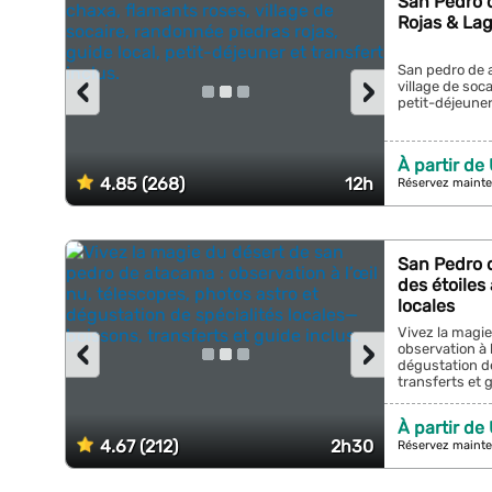
San Pedro 
Rojas & Lag
San pedro de 
‹
›
village de soca
petit-déjeuner 
À partir de
4.85 (268)
12h
Réservez mainte
San Pedro d
des étoiles
locales
Vivez la magie
‹
›
observation à 
dégustation de
transferts et g
À partir de
4.67 (212)
2h30
Réservez mainte