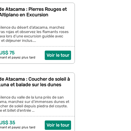
de Atacama : Pierres Rouges et
Altiplano en Excursion
silence du désert d’atacama, marchez
ras rojas et observez les flamants roses
axa lors d’une excursion guidée avec
et déjeuner inclus....
 US$ 75
Voir le tour
nant et payez plus tard
e Atacama : Coucher de soleil à
 Luna et balade sur les dunes
ilence du valle de la luna près de san
ama, marchez sur d’immenses dunes et
cher de soleil depuis piedra del coyote.
et billet d’entrée ...
 US$ 35
Voir le tour
nant et payez plus tard