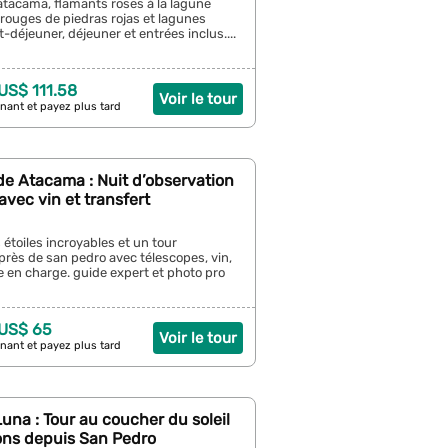
atacama, flamants roses à la lagune
rouges de piedras rojas et lagunes
it-déjeuner, déjeuner et entrées inclus....
 US$ 111.58
Voir le tour
nant et payez plus tard
e Atacama : Nuit d’observation
avec vin et transfert
 étoiles incroyables et un tour
près de san pedro avec télescopes, vin,
e en charge. guide expert et photo pro
 US$ 65
Voir le tour
nant et payez plus tard
 Luna : Tour au coucher du soleil
ons depuis San Pedro