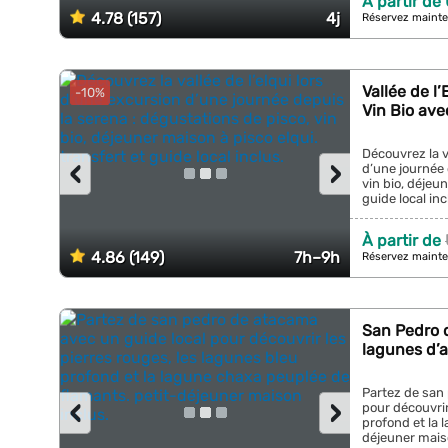
À partir de
4.78 (157)
4j
Réservez mainte
Vallée de l
-10%
Vin Bio ave
Découvrez la v
‹
›
d’une journée 
vin bio, déjeun
guide local incl
À partir de
4.86 (149)
7h–9h
Réservez mainte
San Pedro d
lagunes d’a
Partez de san
‹
›
pour découvrir
profond et la 
déjeuner maiso