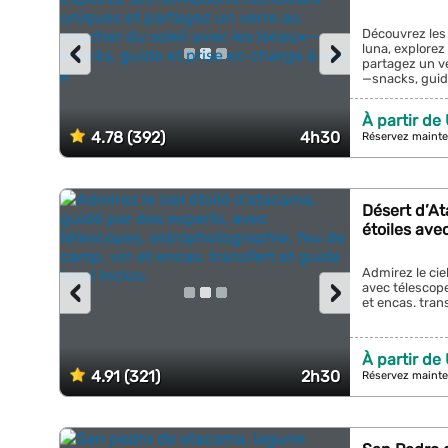
Découvrez les 
‹
›
luna, explore
partagez un ve
—snacks, guide
À partir de
4.78 (392)
4h30
Réservez mainte
Désert d’At
étoiles ave
Admirez le cie
‹
›
avec télescope
et encas. trans
À partir de
4.91 (321)
2h30
Réservez mainte