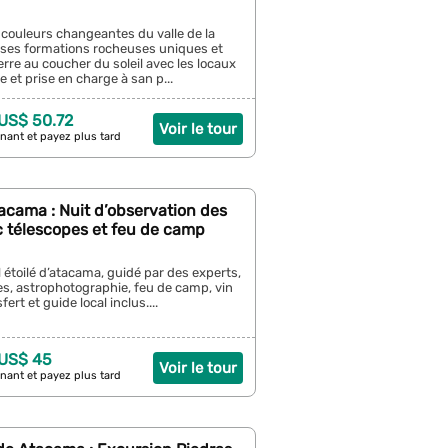
couleurs changeantes du valle de la
z ses formations rocheuses uniques et
rre au coucher du soleil avec les locaux
 et prise en charge à san p...
 US$ 50.72
Voir le tour
nant et payez plus tard
acama : Nuit d’observation des
c télescopes et feu de camp
l étoilé d’atacama, guidé par des experts,
s, astrophotographie, feu de camp, vin
fert et guide local inclus....
 US$ 45
Voir le tour
nant et payez plus tard