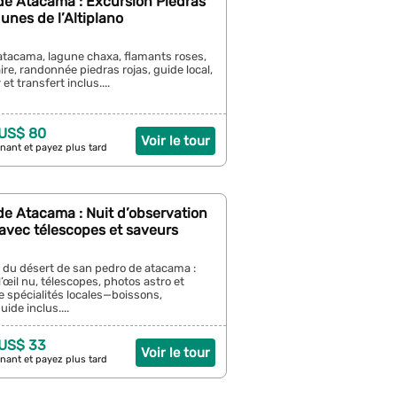
de Atacama : Excursion Piedras
unes de l’Altiplano
atacama, lagune chaxa, flamants roses,
ire, randonnée piedras rojas, guide local,
et transfert inclus....
 US$ 80
Voir le tour
nant et payez plus tard
e Atacama : Nuit d’observation
 avec télescopes et saveurs
 du désert de san pedro de atacama :
l’œil nu, télescopes, photos astro et
 spécialités locales—boissons,
uide inclus....
 US$ 33
Voir le tour
nant et payez plus tard