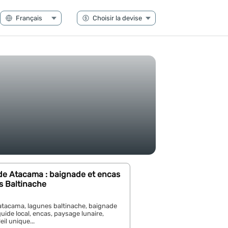
de Atacama : baignade et encas
s Baltinache
atacama, lagunes baltinache, baignade
guide local, encas, paysage lunaire,
il unique...