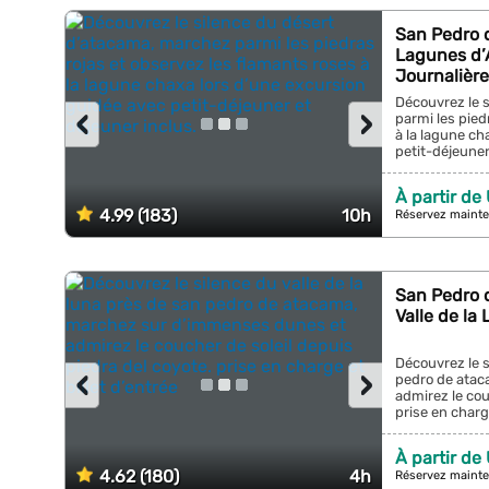
San Pedro 
Lagunes d’
Journalière
Découvrez le 
‹
›
parmi les pied
à la lagune ch
petit-déjeuner 
À partir de
4.99 (183)
10h
Réservez mainte
San Pedro d
Valle de la
Découvrez le s
‹
›
pedro de atac
admirez le cou
prise en charge 
À partir de
4.62 (180)
4h
Réservez mainte