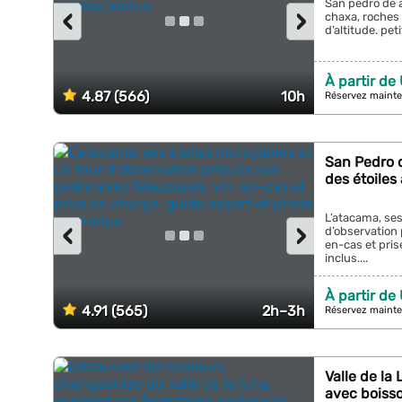
San pedro de 
‹
›
chaxa, roches 
d’altitude. pet
À partir de
4.87 (566)
10h
Réservez mainte
San Pedro d
des étoiles 
L’atacama, ses
‹
›
d’observation 
en-cas et pris
inclus....
À partir de
4.91 (565)
2h–3h
Réservez mainte
Valle de la
avec boiss