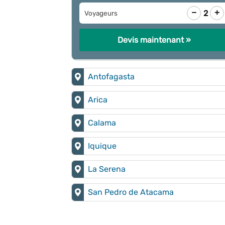
−
+
2
Voyageurs
Devis maintenant »
Antofagasta
Arica
Calama
Iquique
La Serena
San Pedro de Atacama