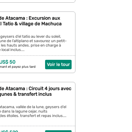
de Atacama : Excursion aux
l Tatio & village de Machuca
eysers d’el tatio au lever du soleil,
une de l’altiplano et savourez un petit-
les hauts andes. prise en charge à
 local inclus....
 US$ 50
Voir le tour
nant et payez plus tard
e Atacama : Circuit 4 jours avec
gunes & transfert inclus
tacama, vallée de la lune, geysers d’el
e dans la lagune cejar, nuits
es étoiles. transfert et repas inclus....