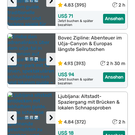
‹
›
4.83 (395)
2 h
US$ 71
Ansehen
Jetzt buchen & später
bezahlen
Bovec Zipline: Abenteuer im
Učja-Canyon & Europas
längste Seilrutschen
‹
›
4.93 (393)
2 h 30 m
US$ 94
Ansehen
Jetzt buchen & später
bezahlen
Ljubljana: Altstadt-
Spaziergang mit Brücken &
lokalen Schnapsproben
‹
›
4.84 (372)
2 h
US$ 18