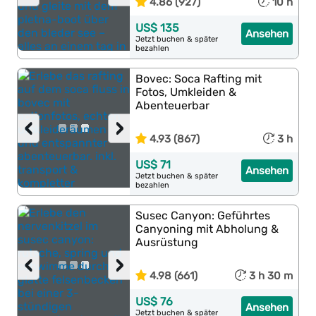
4.86 (927)
10 h
US$ 135
Ansehen
Jetzt buchen & später
bezahlen
Bovec: Soca Rafting mit
Fotos, Umkleiden &
Abenteuerbar
‹
›
4.93 (867)
3 h
US$ 71
Ansehen
Jetzt buchen & später
bezahlen
Susec Canyon: Geführtes
Canyoning mit Abholung &
Ausrüstung
‹
›
4.98 (661)
3 h 30 m
US$ 76
Ansehen
Jetzt buchen & später