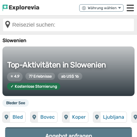
Slowenien
Top-Aktivitäten in Slowenien
⭐ 4.9
77 Erlebnisse
ab US$ 16
✓ Kostenlose Stornierung
Bleder See
Bled
Bovec
Koper
Ljubljana
Angebot anfragen