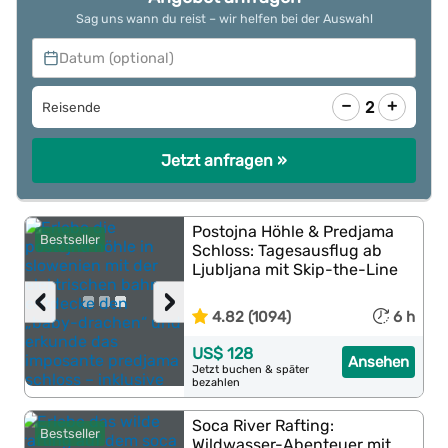
Sag uns wann du reist – wir helfen bei der Auswahl
Datum (optional)
−
+
2
Reisende
Jetzt anfragen »
Postojna Höhle & Predjama
Bestseller
Schloss: Tagesausflug ab
Ljubljana mit Skip-the-Line
‹
›
4.82 (1094)
6 h
US$ 128
Ansehen
Jetzt buchen & später
bezahlen
Soca River Rafting:
Bestseller
Wildwasser-Abenteuer mit