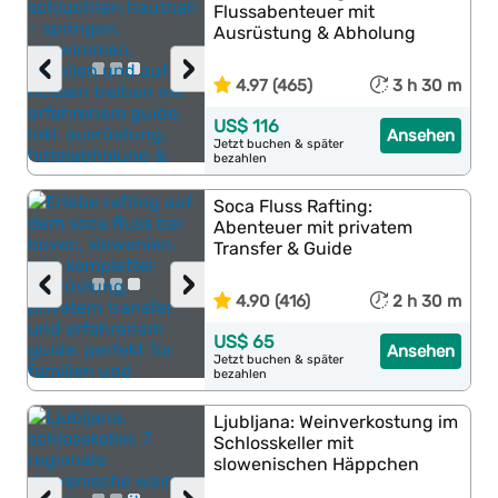
Flussabenteuer mit
Ausrüstung & Abholung
‹
›
4.97 (465)
3 h 30 m
US$ 116
Ansehen
Jetzt buchen & später
bezahlen
Soca Fluss Rafting:
Abenteuer mit privatem
Transfer & Guide
‹
›
4.90 (416)
2 h 30 m
US$ 65
Ansehen
Jetzt buchen & später
bezahlen
Ljubljana: Weinverkostung im
Schlosskeller mit
slowenischen Häppchen