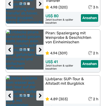
Transfer
‹
›
4.98 (320)
3 h
US$ 80
Ansehen
Jetzt buchen & später
bezahlen
Piran: Spaziergang mit
Weinprobe & Geschichten
von Einheimischen
‹
›
4.94 (309)
2 h
US$ 41
Ansehen
Jetzt buchen & später
bezahlen
Ljubljana: SUP-Tour &
Altstadt mit Burgblick
‹
›
4.89 (303)
2 h