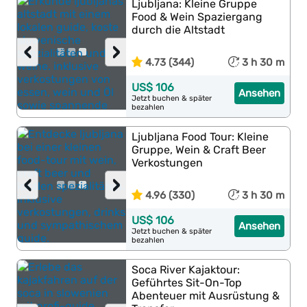
Ljubljana: Kleine Gruppe
Food & Wein Spaziergang
durch die Altstadt
‹
›
4.73 (344)
3 h 30 m
US$ 106
Ansehen
Jetzt buchen & später
bezahlen
Ljubljana Food Tour: Kleine
Gruppe, Wein & Craft Beer
Verkostungen
‹
›
4.96 (330)
3 h 30 m
US$ 106
Ansehen
Jetzt buchen & später
bezahlen
Soca River Kajaktour:
Geführtes Sit-On-Top
Abenteuer mit Ausrüstung &