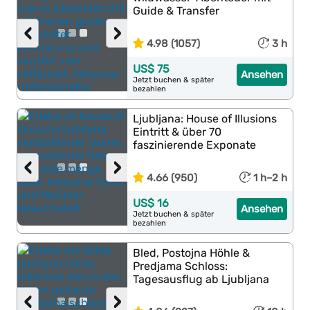
Guide & Transfer
‹
›
4.98 (1057)
3 h
US$ 75
Ansehen
Jetzt buchen & später
bezahlen
Ljubljana: House of Illusions
Eintritt & über 70
faszinierende Exponate
‹
›
4.66 (950)
1 h–2 h
US$ 16
Ansehen
Jetzt buchen & später
bezahlen
Bled, Postojna Höhle &
Predjama Schloss:
Tagesausflug ab Ljubljana
‹
›