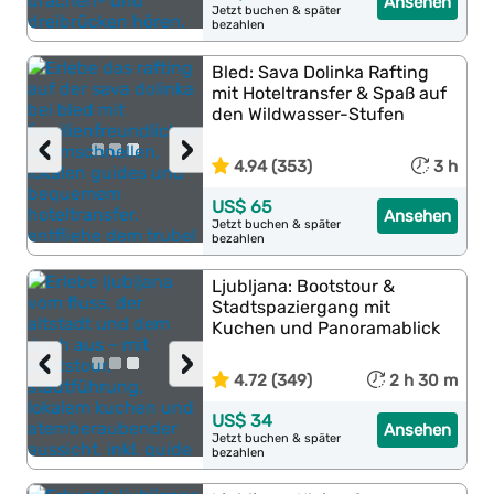
Ansehen
Jetzt buchen & später
bezahlen
Bled: Sava Dolinka Rafting
mit Hoteltransfer & Spaß auf
den Wildwasser-Stufen
‹
›
4.94 (353)
3 h
US$ 65
Ansehen
Jetzt buchen & später
bezahlen
Ljubljana: Bootstour &
Stadtspaziergang mit
Kuchen und Panoramablick
‹
›
4.72 (349)
2 h 30 m
US$ 34
Ansehen
Jetzt buchen & später
bezahlen