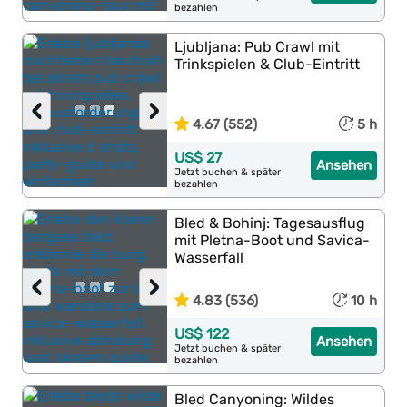
bezahlen
Ljubljana: Pub Crawl mit
Trinkspielen & Club-Eintritt
‹
›
4.67 (552)
5 h
US$ 27
Ansehen
Jetzt buchen & später
bezahlen
Bled & Bohinj: Tagesausflug
mit Pletna-Boot und Savica-
Wasserfall
‹
›
4.83 (536)
10 h
US$ 122
Ansehen
Jetzt buchen & später
bezahlen
Bled Canyoning: Wildes