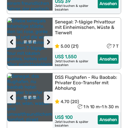
US$ 39
Ansehen
Jetzt buchen & später
bezahlen
Senegal: 7-tägige Privattour
mit Einheimischen, Wüste &
Tierwelt
‹
›
5.00 (21)
7 T
US$ 1,550
Ansehen
Jetzt buchen & später
bezahlen
DSS Flughafen - Riu Baobab:
Privater Eco-Transfer mit
Abholung
‹
›
4.70 (20)
1 h 10 m–1 h 30 m
US$ 100
Ansehen
Jetzt buchen & später
bezahlen