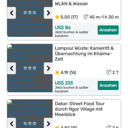
WLAN & Wasser
‹
›
5.00 (17)
45 m–1 h 30 m
US$ 86
Ansehen
Jetzt buchen & später
bezahlen
Lompoul Wüste: Kamelritt &
Übernachtung im Khaima-
Zelt
‹
›
4.19 (16)
2 T
US$ 235
Ansehen
Jetzt buchen & später
bezahlen
Dakar: Street Food Tour
durch Ngor Village mit
Meerblick
‹
›