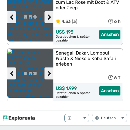
zum Lac Rose mit Boot & ATV
oder Jeep
‹
›
4.33 (3)
6 h
US$ 195
Ansehen
Jetzt buchen & später
bezahlen
Senegal: Dakar, Lompoul
Wüste & Niokolo Koba Safari
erleben
‹
›
6 T
US$ 1,999
Ansehen
Jetzt buchen & später
bezahlen