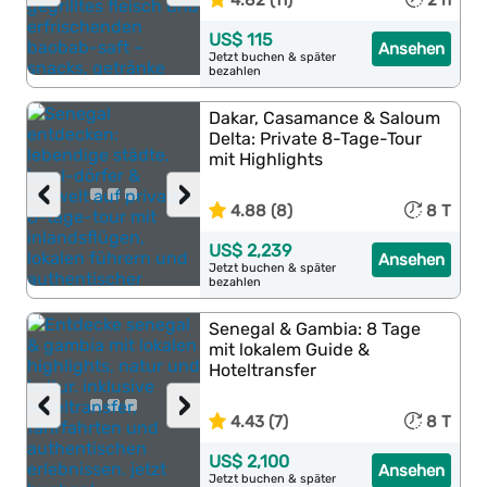
4.82 (11)
2 h
US$ 115
Ansehen
Jetzt buchen & später
bezahlen
Dakar, Casamance & Saloum
Delta: Private 8-Tage-Tour
mit Highlights
‹
›
4.88 (8)
8 T
US$ 2,239
Ansehen
Jetzt buchen & später
bezahlen
Senegal & Gambia: 8 Tage
mit lokalem Guide &
Hoteltransfer
‹
›
4.43 (7)
8 T
US$ 2,100
Ansehen
Jetzt buchen & später