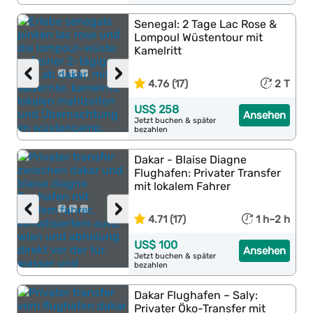
Senegal: 2 Tage Lac Rose &
Lompoul Wüstentour mit
Kamelritt
‹
›
4.76 (17)
2 T
US$ 258
Ansehen
Jetzt buchen & später
bezahlen
Dakar - Blaise Diagne
Flughafen: Privater Transfer
mit lokalem Fahrer
‹
›
4.71 (17)
1 h–2 h
US$ 100
Ansehen
Jetzt buchen & später
bezahlen
Dakar Flughafen – Saly:
Privater Öko-Transfer mit