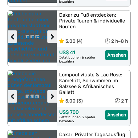
bezahlen
Dakar zu Fuß entdecken:
Private Touren & individuelle
Routen
‹
›
3.00 (4)
2 h–8 h
US$ 41
Ansehen
Jetzt buchen & später
bezahlen
Lompoul Wüste & Lac Rose:
Kamelritt, Schwimmen im
Salzsee & Afrikanisches
Ballett
‹
›
5.00 (3)
2 T
US$ 700
Ansehen
Jetzt buchen & später
bezahlen
Dakar: Privater Tagesausflug