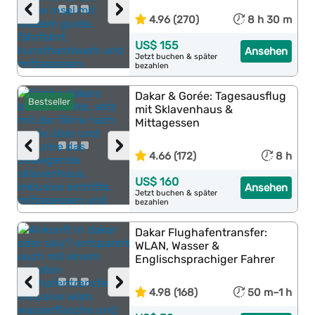
‹
›
4.96 (270)
8 h 30 m
US$ 155
Ansehen
Jetzt buchen & später
bezahlen
Dakar & Gorée: Tagesausflug
Bestseller
mit Sklavenhaus &
Mittagessen
‹
›
4.66 (172)
8 h
US$ 160
Ansehen
Jetzt buchen & später
bezahlen
Dakar Flughafentransfer:
WLAN, Wasser &
Englischsprachiger Fahrer
‹
›
4.98 (168)
50 m–1 h