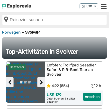
Norwegen
»
Svolvær
Top-Aktivitäten in Svolvær
Lofoten: Trollfjord Seeadler
Bestseller
Safari & RIB-Boot Tour ab
Svolvær
‹
›
4.92 (554)
2 h
US$ 129
Ansehen
Jetzt buchen & später
bezahlen