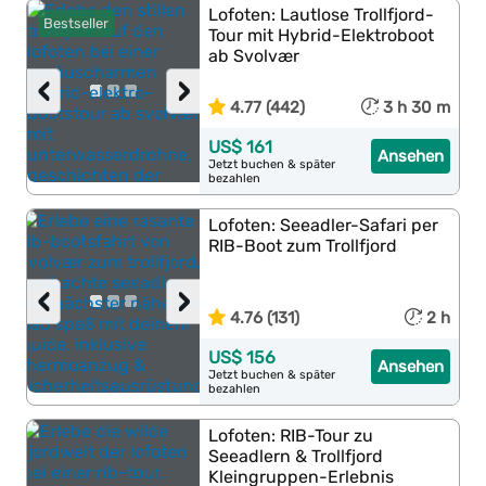
Lofoten: Lautlose Trollfjord-
Bestseller
Tour mit Hybrid-Elektroboot
ab Svolvær
‹
›
4.77 (442)
3 h 30 m
US$ 161
Ansehen
Jetzt buchen & später
bezahlen
Lofoten: Seeadler-Safari per
RIB-Boot zum Trollfjord
‹
›
4.76 (131)
2 h
US$ 156
Ansehen
Jetzt buchen & später
bezahlen
Lofoten: RIB-Tour zu
Seeadlern & Trollfjord
Kleingruppen-Erlebnis