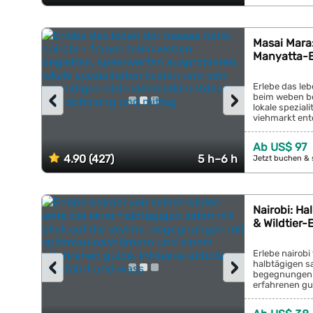
Masai Mara:
Manyatta-B
Erlebe das leb
‹
›
beim weben be
lokale spezial
viehmarkt entd
Ab US$ 97
4.90 (427)
5 h–6 h
Jetzt buchen & 
Nairobi: Ha
& Wildtier
Erlebe nairobi 
‹
›
halbtägigen saf
begegnungen 
erfahrenen gui
wass...