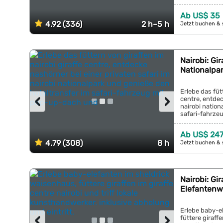
Ab US$ 35
4.92 (336)
2 h–5 h
Jetzt buchen & 
Nairobi: Gir
Nationalpar
Erlebe das füt
‹
›
centre, entdec
nairobi nation
safari-fahrze
Ab US$ 247
4.79 (308)
8 h
Jetzt buchen & 
Nairobi: Gir
Elefantenw
Erlebe baby-e
‹
›
füttere giraffe