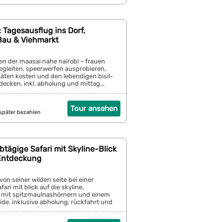
 Tagesausflug ins Dorf,
au & Viehmarkt
en der maasai nahe nairobi – frauen
gleiten, speerwerfen ausprobieren,
itäten kosten und den lebendigen bisil-
ecken. inkl. abholung und mittag...
Tour ansehen
später bezahlen
lbtägige Safari mit Skyline-Blick
-Entdeckung
von seiner wilden seite bei einer
ari mit blick auf die skyline,
mit spitzmaulnashörnern und einem
de. inklusive abholung, rückfahrt und