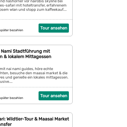
nd nashörner vor nairobis skyline bei
es-safari mit hoteltransfer, erfahrenem
losem wlan und stopp zum kaffeekauf....
Tour ansehen
später bezahlen
i Nami Stadtführung mit
n & lokalem Mittagessen
 mit nai nami guides, höre echte
hten, besuche den maasai market & die
ves und genieße ein lokales mittagessen.
usive....
Tour ansehen
später bezahlen
ari: Wildtier-Tour & Maasai Market
ansfer