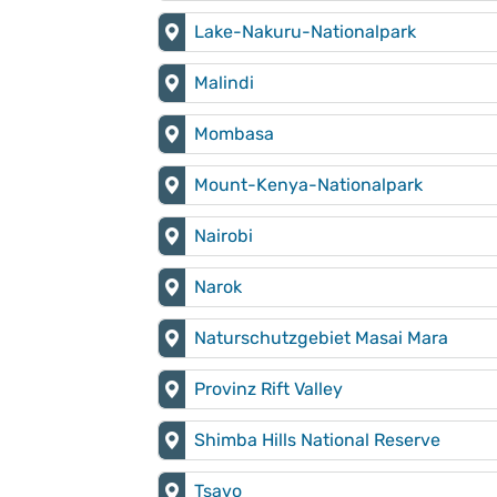
Lake-Nakuru-Nationalpark
Malindi
Mombasa
Mount-Kenya-Nationalpark
Nairobi
Narok
Naturschutzgebiet Masai Mara
Provinz Rift Valley
Shimba Hills National Reserve
Tsavo