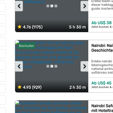
Erlebe löwen u
‹
›
dieser halbtag
guide, kosten
Ab US$ 38
4.76 (1175)
5 h 30 m
Jetzt buchen & 
Nairobi: Na
Bestseller
Geschichte
Erlebe nairobi
‹
›
lebensgeschic
national archi
softdrinks inkl
Ab US$ 45
4.93 (929)
2 h 30 m
Jetzt buchen & 
Nairobi Saf
mit Hoteltr