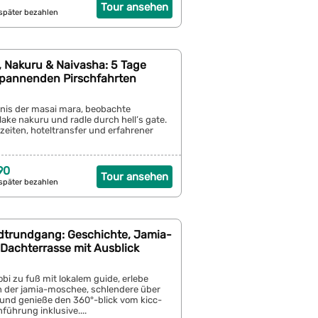
Tour ansehen
später bezahlen
, Nakuru & Naivasha: 5 Tage
 spannenden Pirschfahrten
dnis der masai mara, beobachte
ake nakuru und radle durch hell’s gate.
zeiten, hoteltransfer und erfahrener
90
Tour ansehen
später bezahlen
adtrundgang: Geschichte, Jamia-
Dachterrasse mit Ausblick
bi zu fuß mit lokalem guide, erlebe
n der jamia-moschee, schlendere über
und genieße den 360°-blick vom kicc-
führung inklusive....