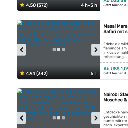
Ab US$ 38
4.50 (372)
4 h–5 h
Jetzt buchen & 
Masai Mara
Safari mit
Erlebe die wil
‹
›
flamingos am l
inklusive mahl
reiseleitung....
Ab US$ 1,0
4.94 (342)
5 T
Jetzt buchen & 
Nairobi St
Moschee & 
Entdecke nairo
‹
›
geschichten i
bunte märkte 
dach. experten