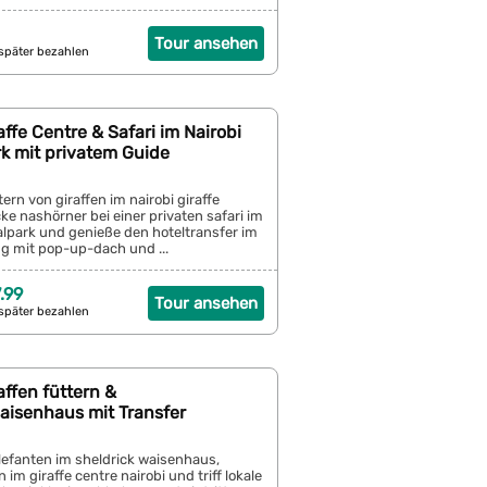
Tour ansehen
später bezahlen
affe Centre & Safari im Nairobi
k mit privatem Guide
tern von giraffen im nairobi giraffe
ke nashörner bei einer privaten safari im
alpark und genieße den hoteltransfer im
ug mit pop-up-dach und ...
.99
Tour ansehen
später bezahlen
affen füttern &
aisenhaus mit Transfer
lefanten im sheldrick waisenhaus,
n im giraffe centre nairobi und triff lokale