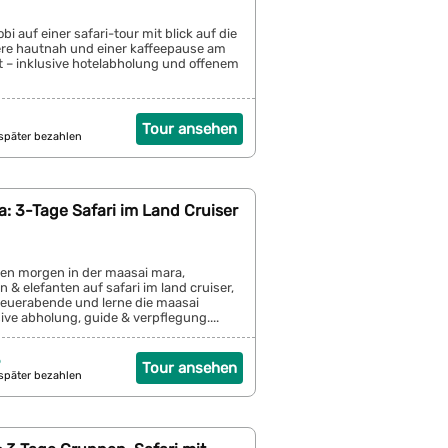
bi auf einer safari-tour mit blick auf die
iere hautnah und einer kaffeepause am
 – inklusive hotelabholung und offenem
Tour ansehen
später bezahlen
: 3-Tage Safari im Land Cruiser
lden morgen in der maasai mara,
 & elefanten auf safari im land cruiser,
feuerabende und lerne die maasai
ive abholung, guide & verpflegung....
3
Tour ansehen
später bezahlen