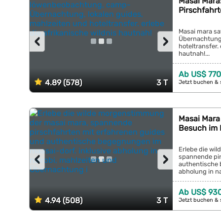
Masai Mara
Pirschfahr
Masai mara sa
‹
›
Übernachtung,
hoteltransfer.
hautnah!...
Ab US$ 770
4.89 (578)
3 T
Jetzt buchen & 
Masai Mara 
Besuch im 
Erlebe die wi
‹
›
spannende pir
authentische 
abholung in na
Ab US$ 93
4.94 (508)
3 T
Jetzt buchen & 