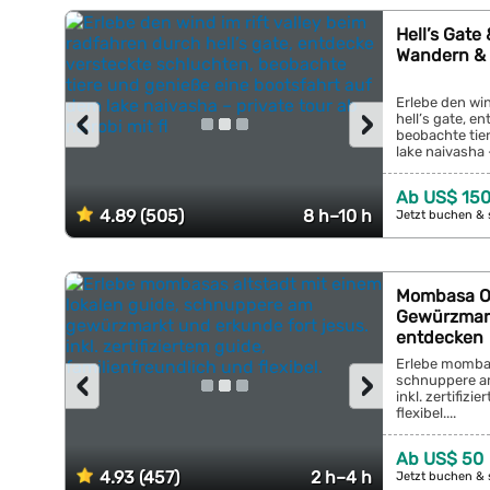
Hell’s Gate
Wandern & W
Erlebe den win
‹
›
hell’s gate, e
beobachte tie
lake naivasha –
Ab US$ 15
4.89 (505)
8 h–10 h
Jetzt buchen & 
Mombasa Ol
Gewürzmark
entdecken
Erlebe mombas
‹
›
schnuppere am
inkl. zertifiz
flexibel....
Ab US$ 50
4.93 (457)
2 h–4 h
Jetzt buchen & 