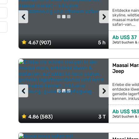
Entdecke nairo
‹
›
skyline, wildt
maasai market
safari-van....
Ab US$ 37
4.67 (907)
5 h
Jetzt buchen & 
Maasai Mara
Jeep
Erlebe die wi
‹
›
entdecke löwen
genieße lager
kennen. inklus
Ab US$ 18
4.86 (583)
3 T
Jetzt buchen & 