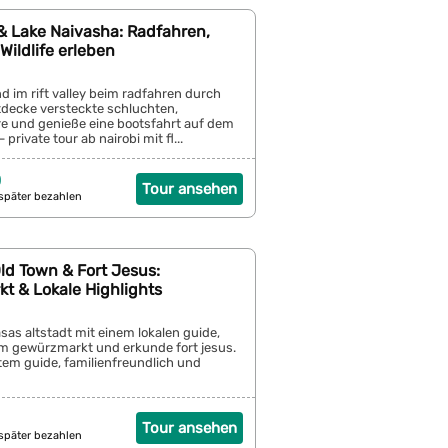
 & Lake Naivasha: Radfahren,
ildlife erleben
d im rift valley beim radfahren durch
ntdecke versteckte schluchten,
re und genieße eine bootsfahrt auf dem
 private tour ab nairobi mit fl...
0
Tour ansehen
später bezahlen
d Town & Fort Jesus:
t & Lokale Highlights
as altstadt mit einem lokalen guide,
 gewürzmarkt und erkunde fort jesus.
iertem guide, familienfreundlich und
Tour ansehen
später bezahlen