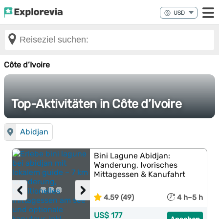
Côte d’Ivoire
Top-Aktivitäten in Côte d’Ivoire
Abidjan
Bini Lagune Abidjan:
Wanderung, Ivorisches
Mittagessen & Kanufahrt
‹
›
4.59 (49)
4 h–5 h
US$ 177