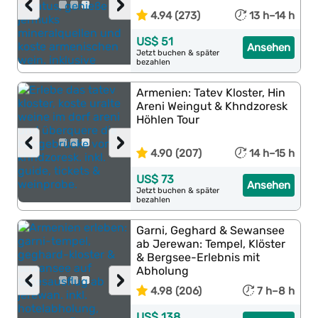
‹
›
4.94 (273)
13 h–14 h
US$ 51
Ansehen
Jetzt buchen & später
bezahlen
Armenien: Tatev Kloster, Hin
Areni Weingut & Khndzoresk
Höhlen Tour
‹
›
4.90 (207)
14 h–15 h
US$ 73
Ansehen
Jetzt buchen & später
bezahlen
Garni, Geghard & Sewansee
ab Jerewan: Tempel, Klöster
& Bergsee-Erlebnis mit
Abholung
‹
›
4.98 (206)
7 h–8 h
US$ 138