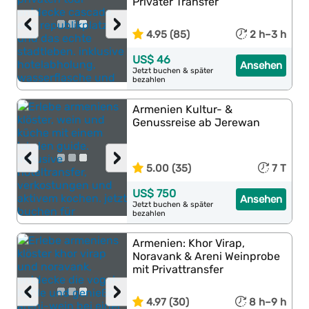
Privater Transfer
‹
›
4.95 (85)
2 h–3 h
US$ 46
Ansehen
Jetzt buchen & später
bezahlen
Armenien Kultur- &
Genussreise ab Jerewan
‹
›
5.00 (35)
7 T
US$ 750
Ansehen
Jetzt buchen & später
bezahlen
Armenien: Khor Virap,
Noravank & Areni Weinprobe
mit Privattransfer
‹
›
4.97 (30)
8 h–9 h