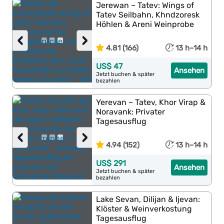
Jerewan – Tatev: Wings of
Tatev Seilbahn, Khndzoresk
Höhlen & Areni Weinprobe
‹
›
4.81 (166)
13 h–14 h
US$ 47
Ansehen
Jetzt buchen & später
bezahlen
Yerevan – Tatev, Khor Virap &
Noravank: Privater
Tagesausflug
‹
›
4.94 (152)
13 h–14 h
US$ 291
Ansehen
Jetzt buchen & später
bezahlen
Lake Sevan, Dilijan & Ijevan:
Klöster & Weinverkostung
Tagesausflug