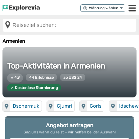
Armenien
Top-Aktivitäten in Armenien
⭐ 4.9
44 Erlebnisse
ab US$ 24
✓ Kostenlose Stornierung
Dschermuk
Gjumri
Goris
Idschew
Angebot anfragen
Sag uns wann du reist – wir helfen bei der Auswahl