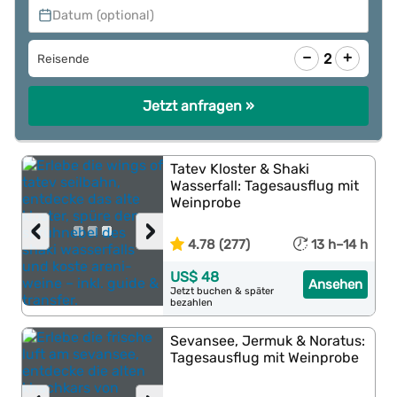
Datum (optional)
−
+
2
Reisende
Jetzt anfragen »
Tatev Kloster & Shaki
Wasserfall: Tagesausflug mit
Weinprobe
‹
›
4.78 (277)
13 h–14 h
US$ 48
Ansehen
Jetzt buchen & später
bezahlen
Sevansee, Jermuk & Noratus:
Tagesausflug mit Weinprobe