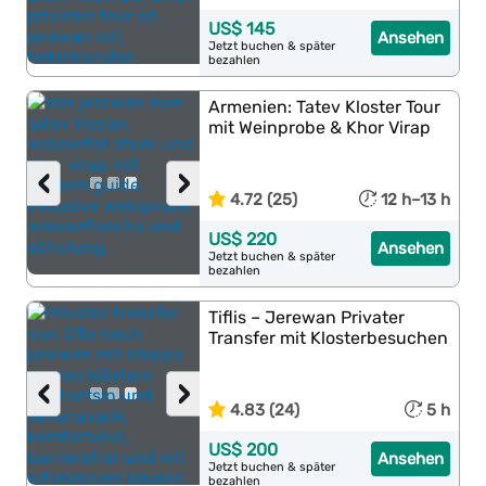
US$ 145
Ansehen
Jetzt buchen & später
bezahlen
Armenien: Tatev Kloster Tour
mit Weinprobe & Khor Virap
‹
›
4.72 (25)
12 h–13 h
US$ 220
Ansehen
Jetzt buchen & später
bezahlen
Tiflis – Jerewan Privater
Transfer mit Klosterbesuchen
‹
›
4.83 (24)
5 h
US$ 200
Ansehen
Jetzt buchen & später
bezahlen