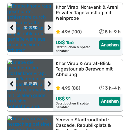
Khor Virap, Noravank & Areni:
Privater Tagesausflug mit
Weinprobe
‹
›
4.96 (100)
8 h–9 h
US$ 156
Ansehen
Jetzt buchen & später
bezahlen
Khor Virap & Ararat-Blick:
Tagestour ab Jerewan mit
Abholung
‹
›
4.95 (88)
3 h–4 h
US$ 91
Ansehen
Jetzt buchen & später
bezahlen
Yerevan Stadtrundfahrt:
Cascade, Republikplatz &