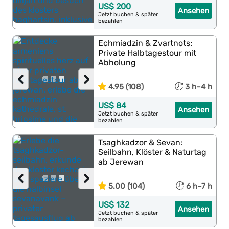
US$ 200
Ansehen
Jetzt buchen & später
bezahlen
Echmiadzin & Zvartnots:
Private Halbtagestour mit
Abholung
‹
›
4.95 (108)
3 h–4 h
US$ 84
Ansehen
Jetzt buchen & später
bezahlen
Tsaghkadzor & Sevan:
Seilbahn, Klöster & Naturtag
ab Jerewan
‹
›
5.00 (104)
6 h–7 h
US$ 132
Ansehen
Jetzt buchen & später
bezahlen