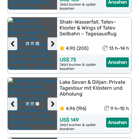
Ansehen
Jetzt buchen & später
bezahlen
Shaki-Wasserfall, Tatev-
Kloster & Wings of Tatev
Seilbahn – Tagesausflug
‹
›
4.90 (205)
13 h–14 h
US$ 73
Ansehen
Jetzt buchen & später
bezahlen
Lake Sevan & Dilijan: Private
Tagestour mit Klöstern und
Abholung
‹
›
4.96 (196)
9 h–10 h
US$ 149
Ansehen
Jetzt buchen & später
bezahlen