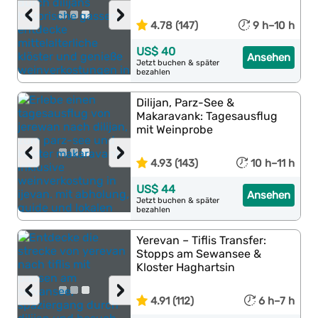
‹
›
4.78 (147)
9 h–10 h
US$ 40
Ansehen
Jetzt buchen & später
bezahlen
Dilijan, Parz-See &
Makaravank: Tagesausflug
mit Weinprobe
‹
›
4.93 (143)
10 h–11 h
US$ 44
Ansehen
Jetzt buchen & später
bezahlen
Yerevan – Tiflis Transfer:
Stopps am Sewansee &
Kloster Haghartsin
‹
›
4.91 (112)
6 h–7 h