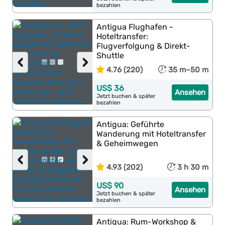
bezahlen
Antigua Flughafen -
Hoteltransfer:
Flugverfolgung & Direkt-
Shuttle
‹
›
4.76 (220)
35 m–50 m
US$ 36
Ansehen
Jetzt buchen & später
bezahlen
Antigua: Geführte
Wanderung mit Hoteltransfer
& Geheimwegen
‹
›
4.93 (202)
3 h 30 m
US$ 90
Ansehen
Jetzt buchen & später
bezahlen
Antigua: Rum-Workshop &