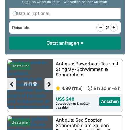
Sag uns wann du reist – wir helfen bei der Auswahl
Datum (optional)
−
+
2
Reisende
Jetzt anfragen »
Antigua: Powerboat-Tour mit
Bestseller
Stingray-Schwimmen &
Schnorcheln
‹
›
4.89 (1113)
5 h 30 m–6 h
US$ 248
Ansehen
Jetzt buchen & später
bezahlen
Antigua: Sea Scooter
Bestseller
Schnorcheln am Galleon