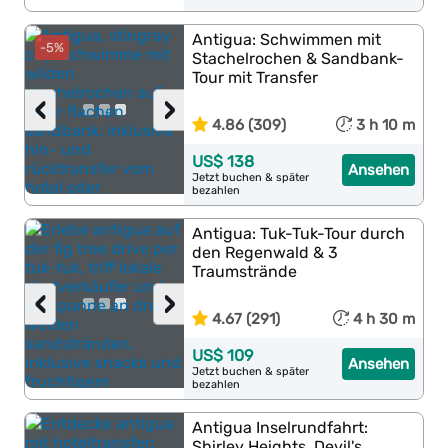
Antigua: Schwimmen mit
-5%
Stachelrochen & Sandbank-
Tour mit Transfer
‹
›
4.86 (309)
3 h 10 m
US$ 138
Ansehen
Jetzt buchen & später
bezahlen
Antigua: Tuk-Tuk-Tour durch
den Regenwald & 3
Traumstrände
‹
›
4.67 (291)
4 h 30 m
US$ 109
Ansehen
Jetzt buchen & später
bezahlen
Antigua Inselrundfahrt:
Shirley Heights, Devil's