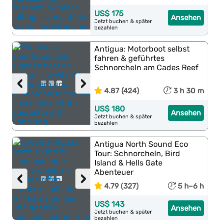
US$ 175
Ansehen
Jetzt buchen & später
bezahlen
Antigua: Motorboot selbst
fahren & geführtes
Schnorcheln am Cades Reef
‹
›
4.87 (424)
3 h 30 m
US$ 180
Ansehen
Jetzt buchen & später
bezahlen
Antigua North Sound Eco
Tour: Schnorcheln, Bird
Island & Hells Gate
Abenteuer
‹
›
4.79 (327)
5 h–6 h
US$ 143
Ansehen
Jetzt buchen & später
bezahlen