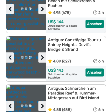
Beach mit Schildkröten &
Rochen
‹
›
4.95 (678)
2 h
US$ 144
Ansehen
Jetzt buchen & später
bezahlen
Antigua: Ganztägige Tour zu
Shirley Heights, Devil’s
Bridge & Strand
‹
›
4.89 (627)
6 h
US$ 143
Ansehen
Jetzt buchen & später
bezahlen
Antigua: Schnorcheln am
Paradise Reef & Hummer-
Mittagessen auf Bird Island
‹
›
4.85 (488)
6 h