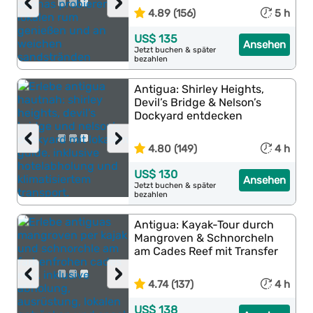
‹
›
4.89 (156)
5 h
US$ 135
Ansehen
Jetzt buchen & später
bezahlen
Antigua: Shirley Heights,
Devil’s Bridge & Nelson’s
Dockyard entdecken
‹
›
4.80 (149)
4 h
US$ 130
Ansehen
Jetzt buchen & später
bezahlen
Antigua: Kayak-Tour durch
Mangroven & Schnorcheln
am Cades Reef mit Transfer
‹
›
4.74 (137)
4 h
US$ 138