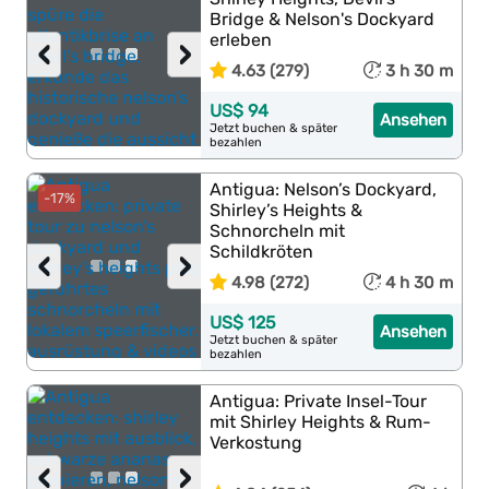
Bridge & Nelson's Dockyard
erleben
‹
›
4.63 (279)
3 h 30 m
US$ 94
Ansehen
Jetzt buchen & später
bezahlen
Antigua: Nelson’s Dockyard,
-17%
Shirley’s Heights &
Schnorcheln mit
Schildkröten
‹
›
4.98 (272)
4 h 30 m
US$ 125
Ansehen
Jetzt buchen & später
bezahlen
Antigua: Private Insel-Tour
mit Shirley Heights & Rum-
Verkostung
‹
›