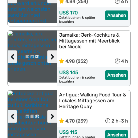
4.84 (254)
6 h
US$ 170
Ansehen
Jetzt buchen & später
bezahlen
Jamaika: Jerk-Kochkurs &
Mittagessen mit Meerblick
bei Nicole
‹
›
4.98 (252)
4 h
US$ 145
Ansehen
Jetzt buchen & später
bezahlen
Antigua: Walking Food Tour &
Lokales Mittagessen am
Heritage Quay
‹
›
4.70 (239)
2 h–3 h
US$ 115
Ansehen
Jetzt buchen & später