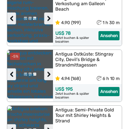
Verkostung am Galleon
Beach
‹
›
4.90 (199)
1 h 30 m
US$ 78
Ansehen
Jetzt buchen & später
bezahlen
Antigua Ostküste: Stingray
-5%
City, Devil’s Bridge &
Strandmittagessen
‹
›
4.94 (168)
6 h 10 m
US$ 195
Ansehen
Jetzt buchen & später
bezahlen
Antigua: Semi-Private Gold
Tour mit Shirley Heights &
Strand