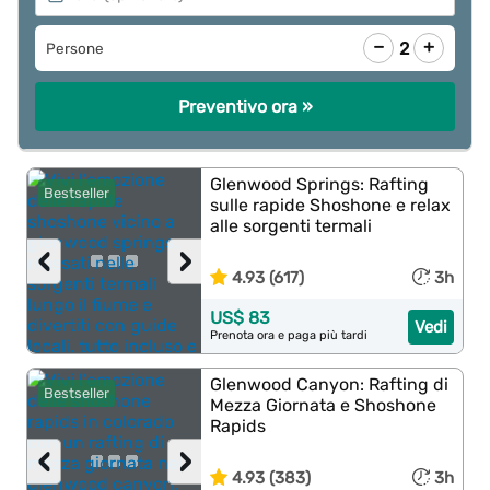
−
+
2
Persone
Preventivo ora »
Glenwood Springs: Rafting
Bestseller
sulle rapide Shoshone e relax
alle sorgenti termali
‹
›
4.93 (617)
3h
US$ 83
Vedi
Prenota ora e paga più tardi
Glenwood Canyon: Rafting di
Bestseller
Mezza Giornata e Shoshone
Rapids
‹
›
4.93 (383)
3h