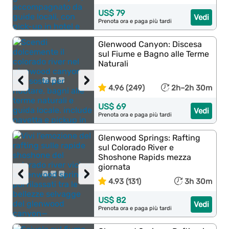
US$ 79
Vedi
Prenota ora e paga più tardi
Glenwood Canyon: Discesa
sul Fiume e Bagno alle Terme
Naturali
‹
›
4.96 (249)
2h–2h 30m
US$ 69
Vedi
Prenota ora e paga più tardi
Glenwood Springs: Rafting
sul Colorado River e
Shoshone Rapids mezza
giornata
‹
›
4.93 (131)
3h 30m
US$ 82
Vedi
Prenota ora e paga più tardi