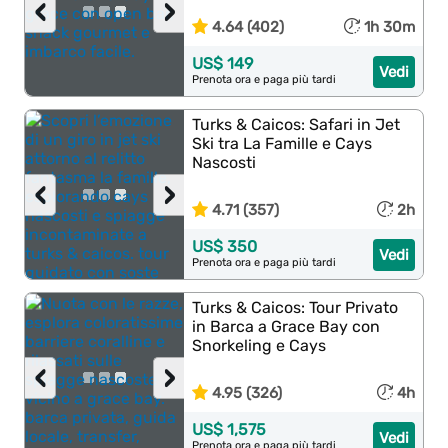
‹
›
4.64 (402)
1h 30m
US$ 149
Vedi
Prenota ora e paga più tardi
Turks & Caicos: Safari in Jet
Ski tra La Famille e Cays
Nascosti
‹
›
4.71 (357)
2h
US$ 350
Vedi
Prenota ora e paga più tardi
Turks & Caicos: Tour Privato
in Barca a Grace Bay con
Snorkeling e Cays
‹
›
4.95 (326)
4h
US$ 1,575
Vedi
Prenota ora e paga più tardi