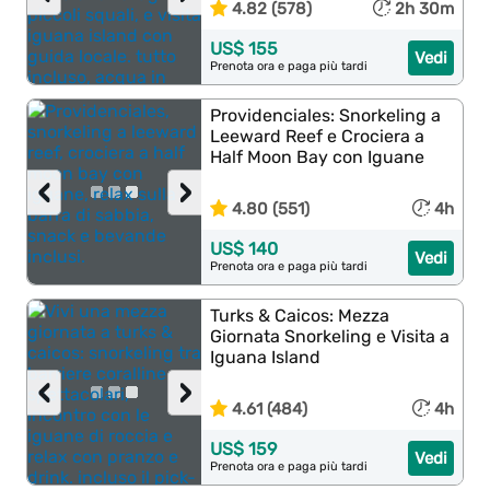
4.82 (578)
2h 30m
US$ 155
Vedi
Prenota ora e paga più tardi
Providenciales: Snorkeling a
Leeward Reef e Crociera a
Half Moon Bay con Iguane
‹
›
4.80 (551)
4h
US$ 140
Vedi
Prenota ora e paga più tardi
Turks & Caicos: Mezza
Giornata Snorkeling e Visita a
Iguana Island
‹
›
4.61 (484)
4h
US$ 159
Vedi
Prenota ora e paga più tardi