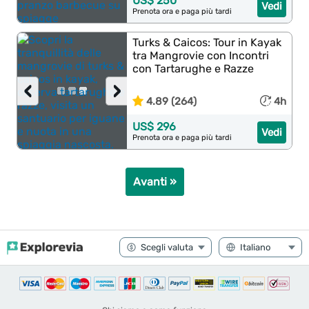
US$ 250
Vedi
Prenota ora e paga più tardi
Turks & Caicos: Tour in Kayak
tra Mangrovie con Incontri
con Tartarughe e Razze
‹
›
4.89 (264)
4h
US$ 296
Vedi
Prenota ora e paga più tardi
Avanti »