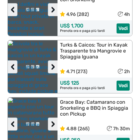
‹
›
4.96 (282)
4h
US$ 1,700
Vedi
Prenota ora e paga più tardi
Turks & Caicos: Tour in Kayak
Trasparente tra Mangrovie e
Spiaggia Iguana
‹
›
4.71 (273)
2h
US$ 125
Vedi
Prenota ora e paga più tardi
Grace Bay: Catamarano con
Snorkeling e BBQ in Spiaggia
con Pickup
‹
›
4.88 (265)
7h 30m