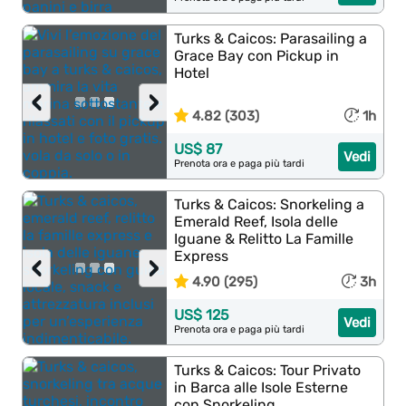
Turks & Caicos: Parasailing a
Grace Bay con Pickup in
Hotel
‹
›
4.82 (303)
1h
US$ 87
Vedi
Prenota ora e paga più tardi
Turks & Caicos: Snorkeling a
Emerald Reef, Isola delle
Iguane & Relitto La Famille
Express
‹
›
4.90 (295)
3h
US$ 125
Vedi
Prenota ora e paga più tardi
Turks & Caicos: Tour Privato
in Barca alle Isole Esterne
con Snorkeling