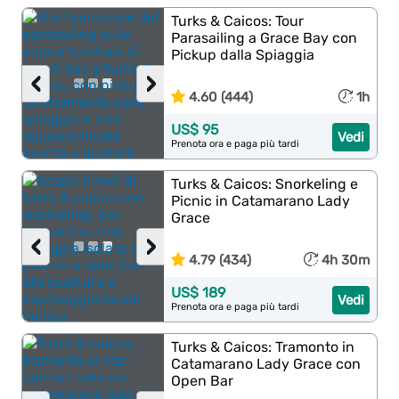
Turks & Caicos: Tour
Parasailing a Grace Bay con
Pickup dalla Spiaggia
‹
›
4.60 (444)
1h
US$ 95
Vedi
Prenota ora e paga più tardi
Turks & Caicos: Snorkeling e
Picnic in Catamarano Lady
Grace
‹
›
4.79 (434)
4h 30m
US$ 189
Vedi
Prenota ora e paga più tardi
Turks & Caicos: Tramonto in
Catamarano Lady Grace con
Open Bar