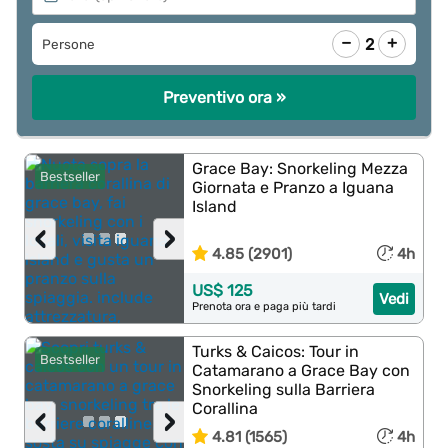
−
+
2
Persone
Preventivo ora »
Grace Bay: Snorkeling Mezza
Bestseller
Giornata e Pranzo a Iguana
Island
‹
›
4.85 (2901)
4h
US$ 125
Vedi
Prenota ora e paga più tardi
Turks & Caicos: Tour in
Bestseller
Catamarano a Grace Bay con
Snorkeling sulla Barriera
Corallina
‹
›
4.81 (1565)
4h