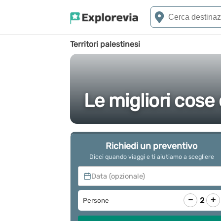
Territori palestinesi
Le migliori cose 
Richiedi un preventivo
Dicci quando viaggi e ti aiutiamo a scegliere
Data (opzionale)
−
+
2
Persone