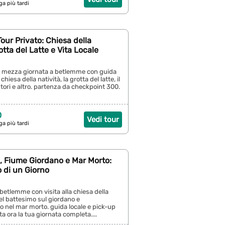
ga più tardi
ur Privato: Chiesa della
otta del Latte e Vita Locale
di mezza giornata a betlemme con guida
a chiesa della natività, la grotta del latte, il
ori e altro. partenza da checkpoint 300.
0
Vedi tour
ga più tardi
 Fiume Giordano e Mar Morto:
o di un Giorno
 betlemme con visita alla chiesa della
del battesimo sul giordano e
 nel mar morto. guida locale e pick-up
ta ora la tua giornata completa....