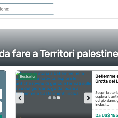
da fare a Territori palestine
Betlemme e 
Bestseller
Grotta del 
Scopri la stori
‹
›
esplora le anti
del giordano. 
inclusi....
Da US$ 155