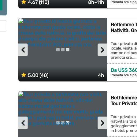
4.67 (110)
8h–11h
Prenota ora e pa
Betlemme To
Natività, Gr
Tour privato 
‹
›
locale. visita l
campo dei past
prenota ora....
Da US$ 36
5.00 (40)
4h
Prenota ora e pa
Bethlemme,
Tour Privat
Tour privato a
‹
›
natività, sito 
galleggiamento
in hotel. preno