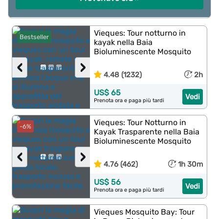
Vieques: Tour notturno in
Bestseller
kayak nella Baia
Bioluminescente Mosquito
‹
›
4.48 (1232)
2h
US$ 65
Vedi
Prenota ora e paga più tardi
Vieques: Tour Notturno in
-6%
Kayak Trasparente nella Baia
Bioluminescente Mosquito
‹
›
4.76 (462)
1h 30m
US$ 56
Vedi
Prenota ora e paga più tardi
Vieques Mosquito Bay: Tour