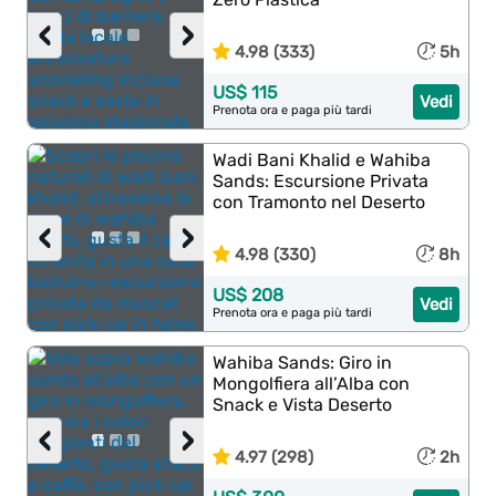
‹
›
4.98 (333)
5h
US$ 115
Vedi
Prenota ora e paga più tardi
Wadi Bani Khalid e Wahiba
Sands: Escursione Privata
con Tramonto nel Deserto
‹
›
4.98 (330)
8h
US$ 208
Vedi
Prenota ora e paga più tardi
Wahiba Sands: Giro in
Mongolfiera all’Alba con
Snack e Vista Deserto
‹
›
4.97 (298)
2h