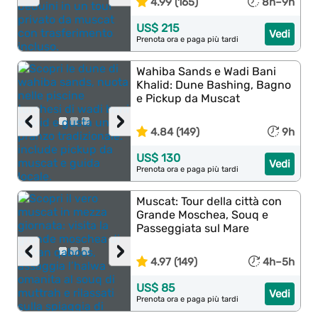
4.99 (165)
8h–9h
US$ 215
Vedi
Prenota ora e paga più tardi
Wahiba Sands e Wadi Bani
Khalid: Dune Bashing, Bagno
e Pickup da Muscat
‹
›
4.84 (149)
9h
US$ 130
Vedi
Prenota ora e paga più tardi
Muscat: Tour della città con
Grande Moschea, Souq e
Passeggiata sul Mare
‹
›
4.97 (149)
4h–5h
US$ 85
Vedi
Prenota ora e paga più tardi