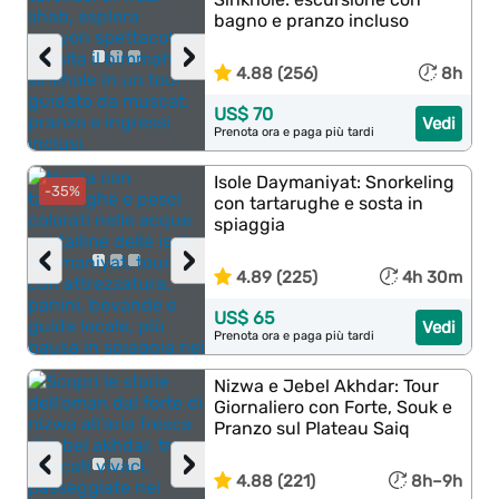
bagno e pranzo incluso
‹
›
4.88 (256)
8h
US$ 70
Vedi
Prenota ora e paga più tardi
Isole Daymaniyat: Snorkeling
-35%
con tartarughe e sosta in
spiaggia
‹
›
4.89 (225)
4h 30m
US$ 65
Vedi
Prenota ora e paga più tardi
Nizwa e Jebel Akhdar: Tour
Giornaliero con Forte, Souk e
Pranzo sul Plateau Saiq
‹
›
4.88 (221)
8h–9h