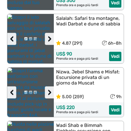
US$ 300
Vedi
Prenota ora e paga più tardi
Salalah: Safari tra montagne,
Wadi Darbat e dune di sabbia
‹
›
4.87 (291)
6h–8h
US$ 90
Vedi
Prenota ora e paga più tardi
Nizwa, Jebel Shams e Misfat:
Escursione privata di un
giorno da Muscat
‹
›
5.00 (259)
9h
US$ 220
Vedi
Prenota ora e paga più tardi
Wadi Shab e Bimmah
Sinkhole: escursione con