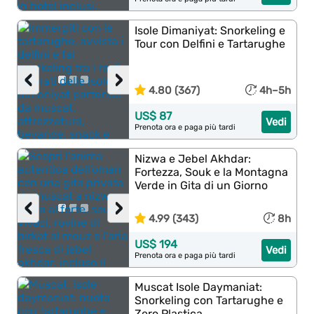
Isole Dimaniyat: Snorkeling e
Tour con Delfini e Tartarughe
‹
›
4.80 (367)
4h–5h
US$ 87
Vedi
Prenota ora e paga più tardi
Nizwa e Jebel Akhdar:
Fortezza, Souk e la Montagna
Verde in Gita di un Giorno
‹
›
4.99 (343)
8h
US$ 194
Vedi
Prenota ora e paga più tardi
Muscat Isole Daymaniat:
Snorkeling con Tartarughe e
Zero Plastica