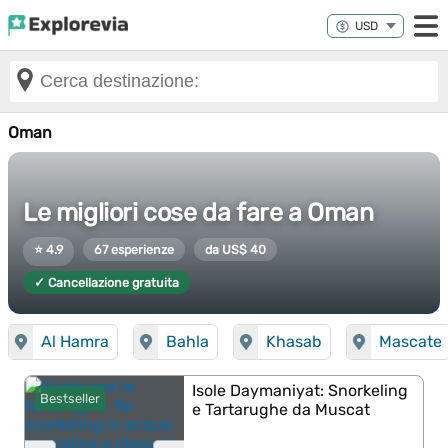
Oman
Le migliori cose da fare a Oman
⭐ 4.9
67 esperienze
da US$ 40
✓ Cancellazione gratuita
Al Hamra
Bahla
Khasab
Mascate
Isole Daymaniyat: Snorkeling
Bestseller
e Tartarughe da Muscat