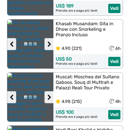
US$ 189
Vedi
Prenota ora e paga più tardi
Khasab Musandam: Gita in
Dhow con Snorkeling e
Pranzo Incluso
‹
›
4.90 (221)
6h
US$ 50
Vedi
Prenota ora e paga più tardi
Muscat: Moschea del Sultano
Qaboos, Souq di Muttrah e
Palazzi Reali Tour Privato
‹
›
4.98 (215)
4h
US$ 100
Vedi
Prenota ora e paga più tardi
Wadi Bani Khalid e Wahiba