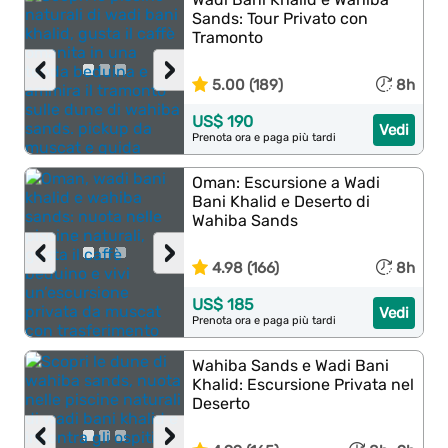
Sands: Tour Privato con
Tramonto
‹
›
5.00 (189)
8h
US$ 190
Vedi
Prenota ora e paga più tardi
Oman: Escursione a Wadi
Bani Khalid e Deserto di
Wahiba Sands
‹
›
4.98 (166)
8h
US$ 185
Vedi
Prenota ora e paga più tardi
Wahiba Sands e Wadi Bani
Khalid: Escursione Privata nel
Deserto
‹
›