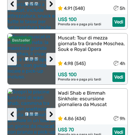
‹
›
4.91 (548)
5h
US$ 100
Vedi
Prenota ora e paga più tardi
Muscat: Tour di mezza
Bestseller
giornata tra Grande Moschea,
Souk e Royal Opera
‹
›
4.98 (545)
4h
US$ 100
Vedi
Prenota ora e paga più tardi
Wadi Shab e Bimmah
Sinkhole: escursione
giornaliera da Muscat
‹
›
4.86 (434)
9h
US$ 70
Vedi
Prenota ora e paga più tardi