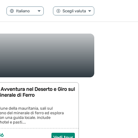
 Avventura nel Deserto e Giro sul
inerale di Ferro
une della mauritania, sali sul
eno del minerale di ferro ed esplora
con una guida locale. include
otel e pasti....
86
Vedi tour