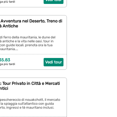
ga più tardi
 Avventura nel Deserto, Treno di
tà Antiche
 di ferro della mauritania, le dune del
à antiche e la vita nelle oasi. tour in
con guide locali. prenota ora la tua
auritania....
35.83
Vedi tour
ga più tardi
 Tour Privato in Città e Mercati
ntici
o peschereccio di nouakchott, il mercato
la spiaggia sull’atlantico con guida
rto, ingressi e tè mauritano inclusi.