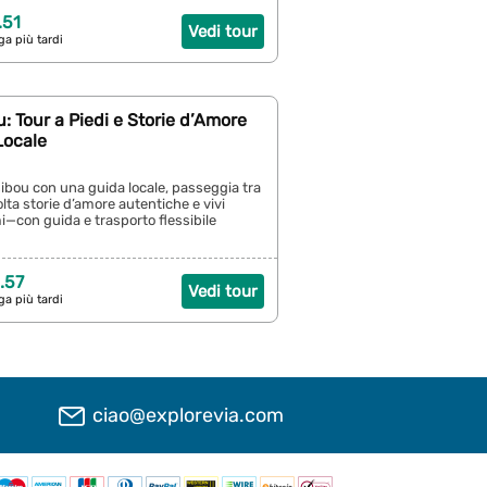
.51
Vedi tour
ga più tardi
 Tour a Piedi e Storie d’Amore
Locale
ibou con una guida locale, passeggia tra
olta storie d’amore autentiche e vivi
—con guida e trasporto flessibile
.57
Vedi tour
ga più tardi
ciao@explorevia.com