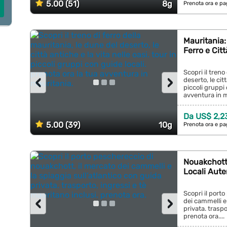
5.00 (51)
8g
Prenota ora e pa
Mauritania:
Ferro e Cit
Scopri il treno
‹
›
deserto, le citt
piccoli gruppi 
avventura in m
Da US$ 2,2
5.00 (39)
10g
Prenota ora e pa
Nouakchott:
Locali Aute
Scopri il port
‹
›
dei cammelli e 
privata. traspo
prenota ora....