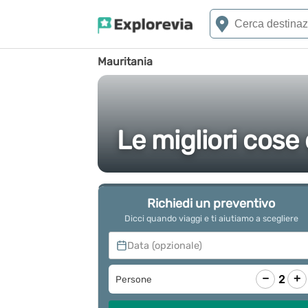
Mauritania
Le migliori cose
Richiedi un preventivo
Dicci quando viaggi e ti aiutiamo a scegliere
Data (opzionale)
−
+
2
Persone