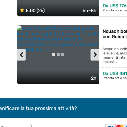
Da US$ 176
5.00 (26)
6h–8h
Prenota ora e pa
Nouadhibou:
con Guida 
Scopri nouadh
‹
›
le sue vie, asc
momenti intimi
inclusi....
Da US$ 481
2h
Prenota ora e pa
anificare la tua prossima attività?