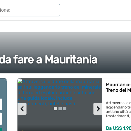
 da fare a Mauritania
Mauritania:
Treno del M
Attraversa le d
‹
›
leggendario tr
antiche città 
trasferimenti, h
Da US$ 1,9