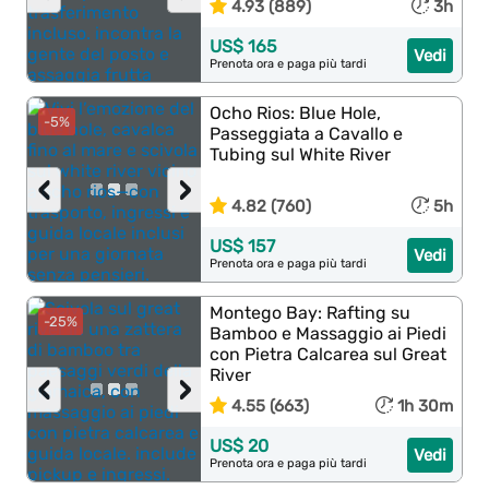
4.93 (889)
3h
US$ 165
Vedi
Prenota ora e paga più tardi
Ocho Rios: Blue Hole,
-5%
Passeggiata a Cavallo e
Tubing sul White River
‹
›
4.82 (760)
5h
US$ 157
Vedi
Prenota ora e paga più tardi
Montego Bay: Rafting su
-25%
Bamboo e Massaggio ai Piedi
con Pietra Calcarea sul Great
River
‹
›
4.55 (663)
1h 30m
US$ 20
Vedi
Prenota ora e paga più tardi