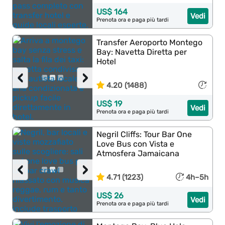
US$ 164
Vedi
Prenota ora e paga più tardi
Transfer Aeroporto Montego
Bay: Navetta Diretta per
Hotel
‹
›
4.20 (1488)
US$ 19
Vedi
Prenota ora e paga più tardi
Negril Cliffs: Tour Bar One
Love Bus con Vista e
Atmosfera Jamaicana
‹
›
4.71 (1223)
4h–5h
US$ 26
Vedi
Prenota ora e paga più tardi