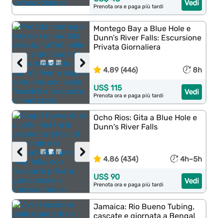
Vedi
Prenota ora e paga più tardi
Montego Bay a Blue Hole e
Dunn’s River Falls: Escursione
Privata Giornaliera
‹
›
4.89 (446)
8h
US$ 115
Vedi
Prenota ora e paga più tardi
Ocho Rios: Gita a Blue Hole e
Dunn's River Falls
‹
›
4.86 (434)
4h–5h
US$ 90
Vedi
Prenota ora e paga più tardi
Jamaica: Rio Bueno Tubing,
cascate e giornata a Bengal