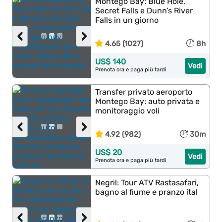
Montego Bay: Blue Hole,
Secret Falls e Dunn’s River
Falls in un giorno
‹
›
4.65 (1027)
8h
US$ 140
Vedi
Prenota ora e paga più tardi
Transfer privato aeroporto
Montego Bay: auto privata e
monitoraggio voli
‹
›
4.92 (982)
30m
US$ 20
Vedi
Prenota ora e paga più tardi
Negril: Tour ATV Rastasafari,
bagno al fiume e pranzo ital
‹
›