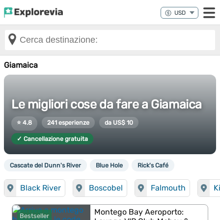
Giamaica
Le migliori cose da fare a Giamaica
⭐ 4.8
241 esperienze
da US$ 10
✓ Cancellazione gratuita
Cascate del Dunn's River
Blue Hole
Rick's Café
Black River
Boscobel
Falmouth
K
Montego Bay Aeroporto:
Bestseller