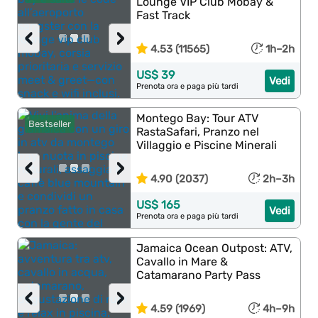
Lounge VIP Club Mobay &
Fast Track
‹
›
4.53 (11565)
1h–2h
US$ 39
Vedi
Prenota ora e paga più tardi
Montego Bay: Tour ATV
Bestseller
RastaSafari, Pranzo nel
Villaggio e Piscine Minerali
‹
›
4.90 (2037)
2h–3h
US$ 165
Vedi
Prenota ora e paga più tardi
Jamaica Ocean Outpost: ATV,
Cavallo in Mare &
Catamarano Party Pass
‹
›
4.59 (1969)
4h–9h