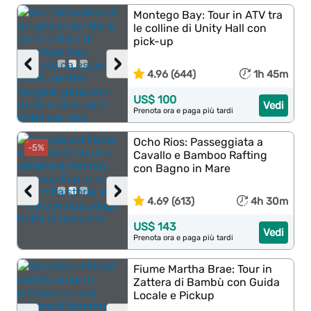
Montego Bay: Tour in ATV tra
le colline di Unity Hall con
pick-up
‹
›
4.96 (644)
1h 45m
US$ 100
Vedi
Prenota ora e paga più tardi
Ocho Rios: Passeggiata a
-5%
Cavallo e Bamboo Rafting
con Bagno in Mare
‹
›
4.69 (613)
4h 30m
US$ 143
Vedi
Prenota ora e paga più tardi
Fiume Martha Brae: Tour in
Zattera di Bambù con Guida
Locale e Pickup