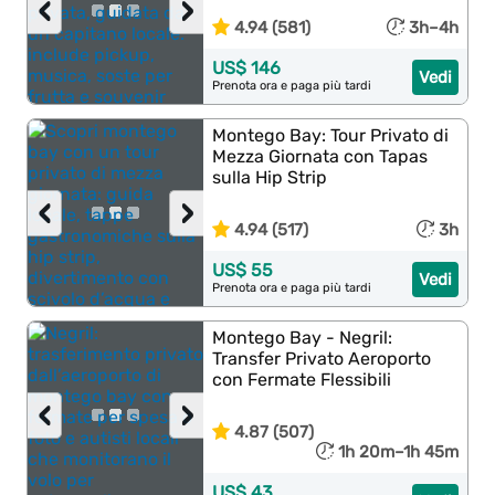
‹
›
4.94 (581)
3h–4h
US$ 146
Vedi
Prenota ora e paga più tardi
Montego Bay: Tour Privato di
Mezza Giornata con Tapas
sulla Hip Strip
‹
›
4.94 (517)
3h
US$ 55
Vedi
Prenota ora e paga più tardi
Montego Bay - Negril:
Transfer Privato Aeroporto
con Fermate Flessibili
‹
›
4.87 (507)
1h 20m–1h 45m
US$ 43