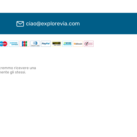
ciao@explorevia.com
 Potremmo ricevere una
ente gli stessi.