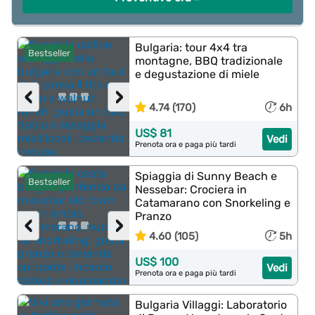
Bulgaria: tour 4x4 tra
Bestseller
montagne, BBQ tradizionale
e degustazione di miele
‹
›
4.74 (170)
6h
US$ 81
Vedi
Prenota ora e paga più tardi
Spiaggia di Sunny Beach e
Bestseller
Nessebar: Crociera in
Catamarano con Snorkeling e
Pranzo
‹
›
4.60 (105)
5h
US$ 100
Vedi
Prenota ora e paga più tardi
Bulgaria Villaggi: Laboratorio