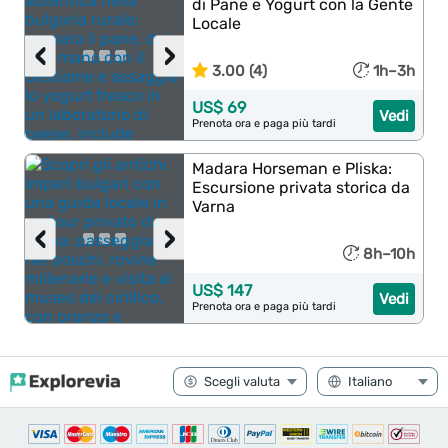
di Pane e Yogurt con la Gente
Locale
‹
›
3.00 (4)
1h–3h
US$ 69
Vedi
Prenota ora e paga più tardi
Madara Horseman e Pliska:
Escursione privata storica da
Varna
‹
›
8h–10h
US$ 147
Vedi
Prenota ora e paga più tardi