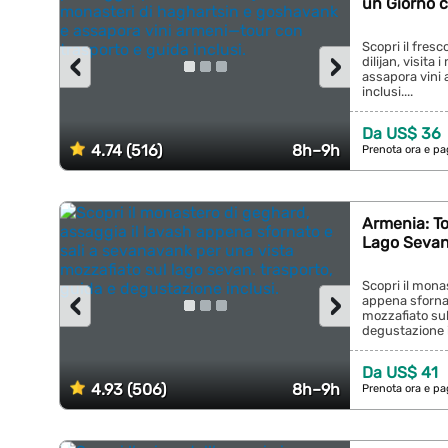
un Giorno 
Scopri il fresc
‹
›
dilijan, visita
assapora vini
inclusi....
Da US$ 36
4.74 (516)
8h–9h
Prenota ora e pa
Armenia: To
Lago Seva
Scopri il mona
‹
›
appena sfornat
mozzafiato sul
degustazione in
Da US$ 41
4.93 (506)
8h–9h
Prenota ora e pa