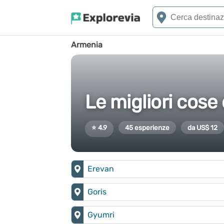
Armenia
Le migliori cose
⭐ 4.9
45 esperienze
da US$ 12
Erevan
Goris
Gyumri