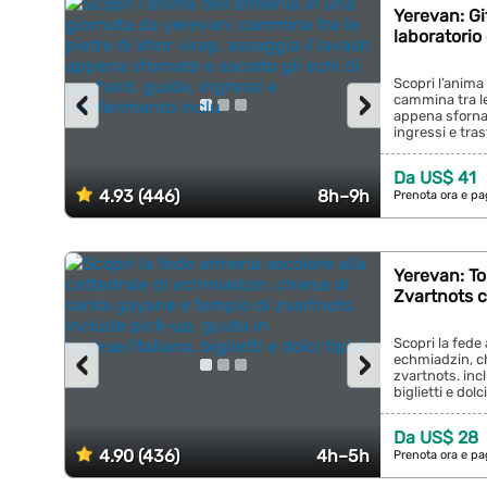
Yerevan: Gi
laboratorio
Scopri l’anima
‹
›
cammina tra le 
appena sfornat
ingressi e tras
Da US$ 41
4.93 (446)
8h–9h
Prenota ora e pa
Yerevan: To
Zvartnots 
Scopri la fede
‹
›
echmiadzin, ch
zvartnots. incl
biglietti e dolci 
Da US$ 28
4.90 (436)
4h–5h
Prenota ora e pa