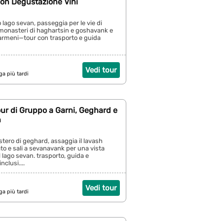
con Degustazione Vini
o lago sevan, passeggia per le vie di
 i monasteri di haghartsin e goshavank e
 armeni—tour con trasporto e guida
Vedi tour
ga più tardi
ur di Gruppo a Garni, Geghard e
n
stero di geghard, assaggia il lavash
o e sali a sevanavank per una vista
 lago sevan. trasporto, guida e
clusi....
Vedi tour
ga più tardi