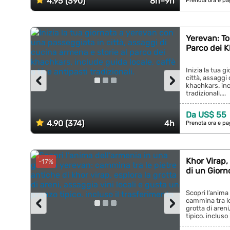
4.95 (390)
8h–9h
Prenota ora e pa
Yerevan: To
Parco dei 
Inizia la tua 
‹
›
città, assaggi
khachkars. incl
tradizionali....
Da US$ 55
4.90 (374)
4h
Prenota ora e pa
Khor Virap,
-17%
di un Giorn
Scopri l’anima
‹
›
cammina tra le 
grotta di areni
tipico. incluso 