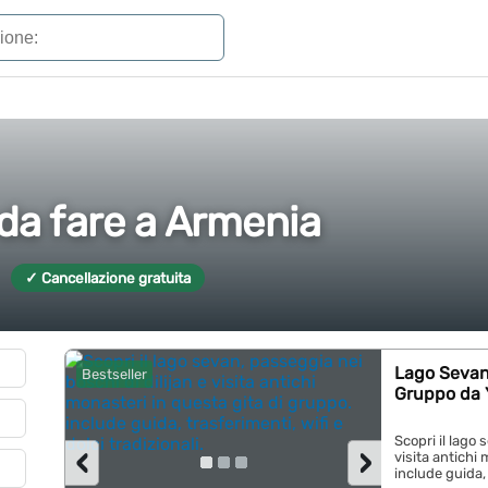
 da fare a Armenia
✓ Cancellazione gratuita
Lago Sevan,
Bestseller
Gruppo da 
Scopri il lago 
‹
›
visita antichi
include guida, t