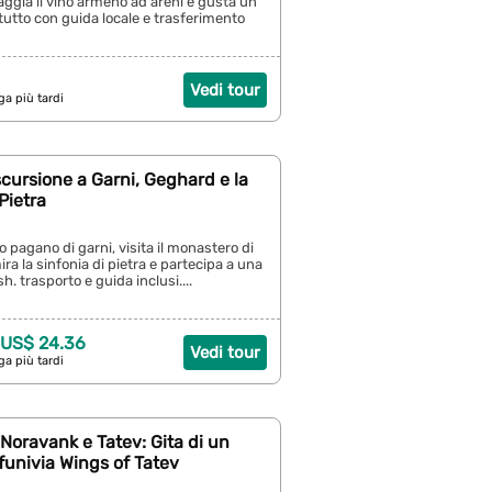
ggia il vino armeno ad areni e gusta un
 tutto con guida locale e trasferimento
Vedi tour
ga più tardi
cursione a Garni, Geghard e la
Pietra
o pagano di garni, visita il monastero di
a la sinfonia di pietra e partecipa a una
sh. trasporto e guida inclusi....
US$ 24.36
Vedi tour
ga più tardi
 Noravank e Tatev: Gita di un
funivia Wings of Tatev