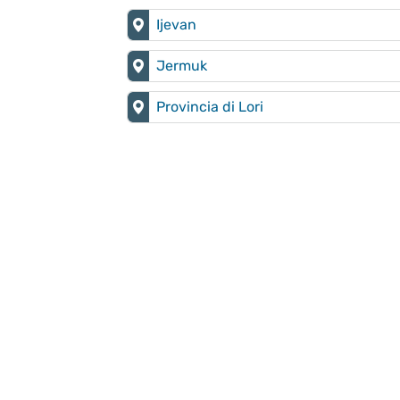
Ijevan
Jermuk
Provincia di Lori