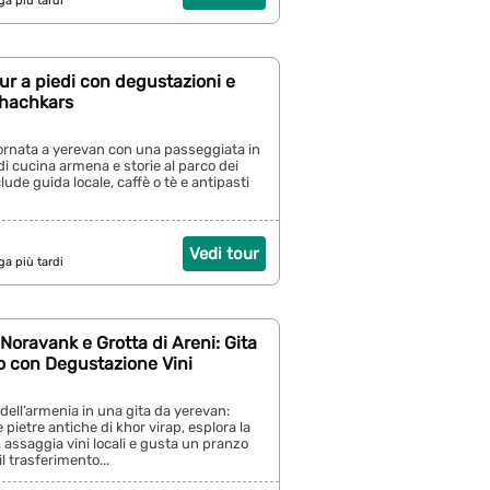
ga più tardi
ur a piedi con degustazioni e
Khachkars
giornata a yerevan con una passeggiata in
 di cucina armena e storie al parco dei
ude guida locale, caffè o tè e antipasti
Vedi tour
ga più tardi
 Noravank e Grotta di Areni: Gita
o con Degustazione Vini
 dell’armenia in una gita da yerevan:
pietre antiche di khor virap, esplora la
, assaggia vini locali e gusta un pranzo
il trasferimento...