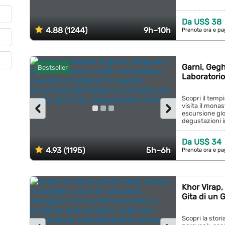
Da US$ 38
4.88 (1244)
9h–10h
Prenota ora e pa
Garni, Gegh
Bestseller
Laboratorio
Scopri il tempi
‹
›
visita il mona
escursione gio
degustazioni in
Da US$ 34
4.93 (1195)
5h–6h
Prenota ora e pa
Khor Virap,
Gita di un 
Scopri la stori