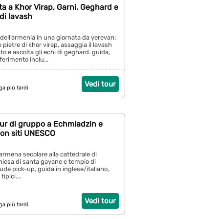
ta a Khor Virap, Garni, Geghard e
 di lavash
 dell’armenia in una giornata da yerevan:
pietre di khor virap, assaggia il lavash
o e ascolta gli echi di geghard. guida,
ferimento inclu...
Vedi tour
ga più tardi
ur di gruppo a Echmiadzin e
con siti UNESCO
 armena secolare alla cattedrale di
iesa di santa gayane e tempio di
ude pick-up, guida in inglese/italiano,
tipici....
Vedi tour
ga più tardi