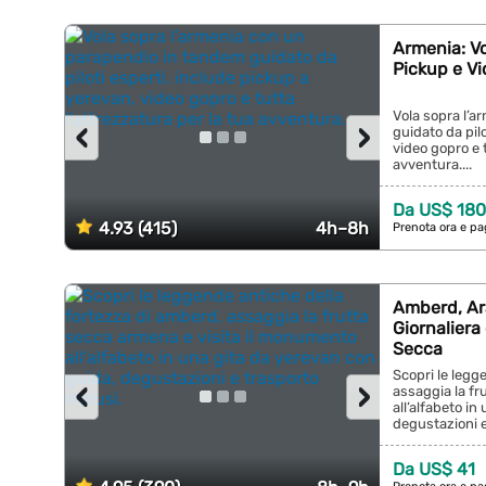
Armenia: V
Pickup e V
Vola sopra l’
‹
›
guidato da pil
video gopro e t
avventura....
Da US$ 180
4.93 (415)
4h–8h
Prenota ora e pa
Amberd, Ara
Giornaliera
Secca
Scopri le legg
‹
›
assaggia la fr
all’alfabeto i
degustazioni e 
Da US$ 41