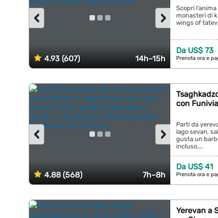
Scopri l’anima
‹
›
monasteri di k
wings of tatev 
Da US$ 73
4.93 (607)
14h–15h
Prenota ora e pa
Tsaghkadzo
con Funivia
Parti da yerev
‹
›
lago sevan, sal
gusta un barbe
incluso....
Da US$ 41
4.88 (568)
7h–8h
Prenota ora e pa
Yerevan a S