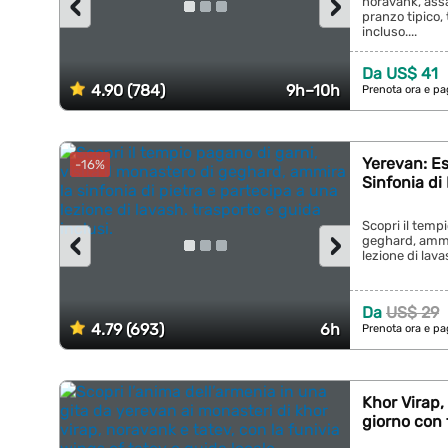
‹
›
noravank, assa
pranzo tipico,
incluso....
Da US$ 41
4.90 (784)
9h–10h
Prenota ora e pa
Yerevan: Es
-16%
Sinfonia di 
Scopri il tempi
‹
›
geghard, ammir
lezione di lava
Da
US$ 29
4.79 (693)
6h
Prenota ora e pa
Khor Virap,
giorno con 