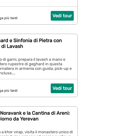
Vedi tour
ga più tardi
ard e Sinfonia di Pietra con
 di Lavash
o di garni, prepara il lavash a mano e
stero rupestre di geghard in questa
rnaliera in armenia con guida, pick-up e
cluse....
Vedi tour
ga più tardi
 Noravank e la Cantina di Areni:
Giorno da Yerevan
a a khor virap, visita il monastero unico di