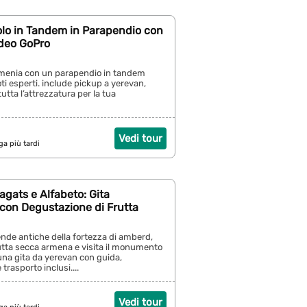
olo in Tandem in Parapendio con
ideo GoPro
armenia con un parapendio in tandem
oti esperti. include pickup a yerevan,
utta l’attrezzatura per la tua
Vedi tour
ga più tardi
gats e Alfabeto: Gita
 con Degustazione di Frutta
ende antiche della fortezza di amberd,
utta secca armena e visita il monumento
n una gita da yerevan con guida,
trasporto inclusi....
Vedi tour