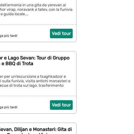
 dell’armenia in una gita da yerevan ai
hor virap, noravank e tatev, con la funivia
e guida locale....
Vedi tour
ga più tardi
r e Lago Sevan: Tour di Gruppo
 e BBQ di Trota
an per un’escursione a tsaghkadzor e
i sulla funivia, visita antichi monasteri e
cue di trota sul lago. trasferimento
Vedi tour
ga più tardi
evan, Dilijan e Monasteri: Gita di