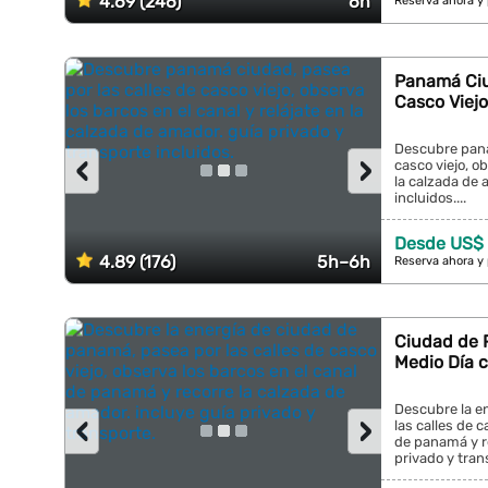
4.69 (246)
6h
Reserva ahora y
Panamá Ciu
Casco Viejo
Descubre pana
‹
›
casco viejo, ob
la calzada de 
incluidos....
Desde US$ 
4.89 (176)
5h–6h
Reserva ahora y
Ciudad de 
Medio Día 
Descubre la e
‹
›
las calles de c
de panamá y re
privado y trans