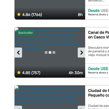
almuerzo....
Desde
US$
4.86 (1766)
8h
Reserva ahora y
Canal de P
Bestseller
en Casco Vi
Descubre mono
‹
›
de panamá y d
viejo. incluye 
Desde US$
4.85 (757)
4h 30m
Reserva ahora y
Ciudad de 
Pequeño co
Ciudad de pana