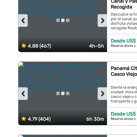
Canal y Pas
Recogida
Descubre la h
‹
›
por el canal, p
disfruta vista
recogida flexibl
Desde US$
4.88 (467)
4h–5h
Reserva ahora y
Panamá City
Casco Viejo
Siente la ener
‹
›
ciudad: mira e
casco viejo y 
transporte y guí
Desde US$
4.79 (404)
6h 30m
Reserva ahora y