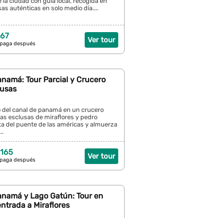
e la ciudad con guía local, recogida en
sas auténticas en solo medio día....
 67
Ver tour
 paga después
namá: Tour Parcial y Crucero
lusas
o del canal de panamá en un crucero
 las esclusas de miraflores y pedro
ta del puente de las américas y almuerza
..
 165
Ver tour
 paga después
anamá y Lago Gatún: Tour en
ntrada a Miraflores