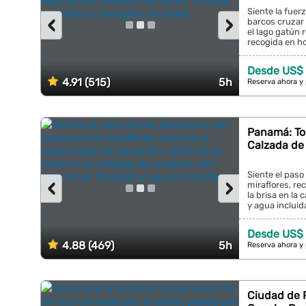
Siente la fuer
‹
›
barcos cruzar 
el lago gatún 
recogida en hot
Desde US$ 
4.91 (515)
5h
Reserva ahora y
Panamá: Tou
Calzada de
Siente el paso
‹
›
miraflores, re
la brisa en la
y agua incluida.
Desde US$
4.88 (469)
5h
Reserva ahora y
Ciudad de P