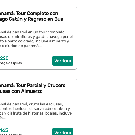
anamá: Tour Completo con
Lago Gatún y Regreso en Bus
anal de panamá en un tour completo:
usas de miraflores y gatún, navega por el
to a barro colorado, incluye almuerzo y
 a ciudad de panamá....
 220
Ver tour
 paga después
namá: Tour Parcial y Crucero
clusas con Almuerzo
anal de panamá, cruza las esclusas,
uentes icónicos, observa cómo suben y
s y disfruta de historias locales. incluye
....
 165
Ver tour