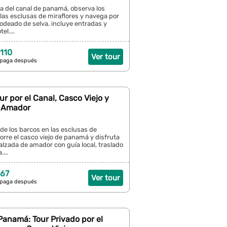
za del canal de panamá, observa los
las esclusas de miraflores y navega por
rodeado de selva. incluye entradas y
el....
110
Ver tour
 paga después
r por el Canal, Casco Viejo y
 Amador
 de los barcos en las esclusas de
corre el casco viejo de panamá y disfruta
 calzada de amador con guía local, traslado
...
 67
Ver tour
 paga después
anamá: Tour Privado por el