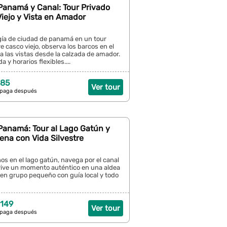
Panamá y Canal: Tour Privado
iejo y Vista en Amador
rgía de ciudad de panamá en un tour
re casco viejo, observa los barcos en el
ta las vistas desde la calzada de amador.
a y horarios flexibles....
 85
Ver tour
 paga después
Panamá: Tour al Lago Gatún y
ena con Vida Silvestre
s en el lago gatún, navega por el canal
ive un momento auténtico en una aldea
 en grupo pequeño con guía local y todo
 149
Ver tour
 paga después