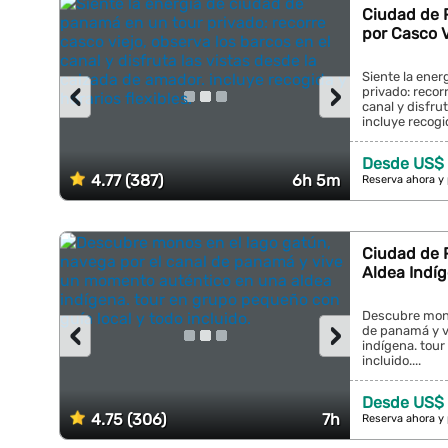
Ciudad de 
por Casco V
Siente la ene
‹
›
privado: recor
canal y disfru
incluye recogid
Desde US$
4.77 (387)
6h 5m
Reserva ahora y
Ciudad de 
Aldea Indíg
Descubre mono
‹
›
de panamá y v
indígena. tour
incluido....
Desde US$
4.75 (306)
7h
Reserva ahora y