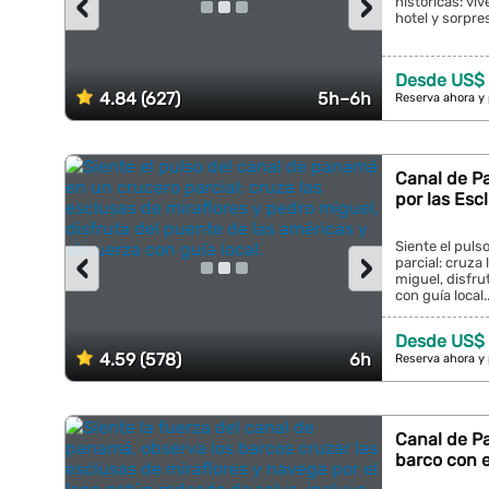
‹
›
históricas: viv
hotel y sorpre
Desde US$
4.84 (627)
5h–6h
Reserva ahora y
Canal de Pa
por las Esc
Siente el puls
‹
›
parcial: cruza
miguel, disfru
con guía local..
Desde US$
4.59 (578)
6h
Reserva ahora y
Canal de P
barco con e