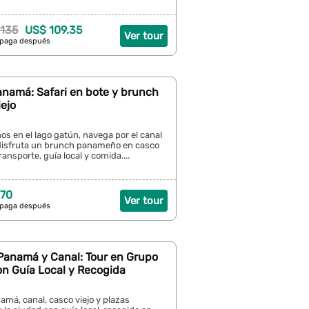
 135
US$ 109.35
Ver tour
 paga después
anamá: Safari en bote y brunch
ejo
s en el lago gatún, navega por el canal
isfruta un brunch panameño en casco
transporte, guía local y comida....
 70
Ver tour
 paga después
Panamá y Canal: Tour en Grupo
n Guía Local y Recogida
má, canal, casco viejo y plazas