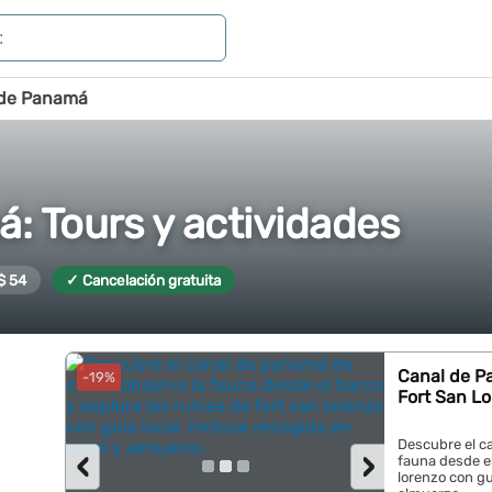
 de Panamá
: Tours y actividades
$ 54
✓ Cancelación gratuita
Canal de Pa
-19%
Fort San L
Descubre el c
‹
›
fauna desde el
lorenzo con gu