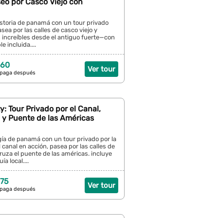
eo por Casco Viejo con
istoria de panamá con un tour privado
asea por las calles de casco viejo y
s increíbles desde el antiguo fuerte—con
e incluida....
 60
Ver tour
 paga después
: Tour Privado por el Canal,
 y Puente de las Américas
gía de panamá con un tour privado por la
l canal en acción, pasea por las calles de
cruza el puente de las américas. incluye
a local....
 75
Ver tour
 paga después