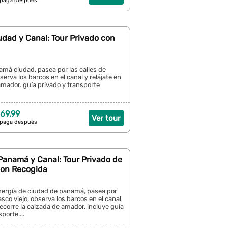
 paga después
dad y Canal: Tour Privado con
má ciudad, pasea por las calles de
serva los barcos en el canal y relájate en
amador. guía privado y transporte
69.99
Ver tour
 paga después
Panamá y Canal: Tour Privado de
con Recogida
nergía de ciudad de panamá, pasea por
asco viejo, observa los barcos en el canal
corre la calzada de amador. incluye guía
porte....