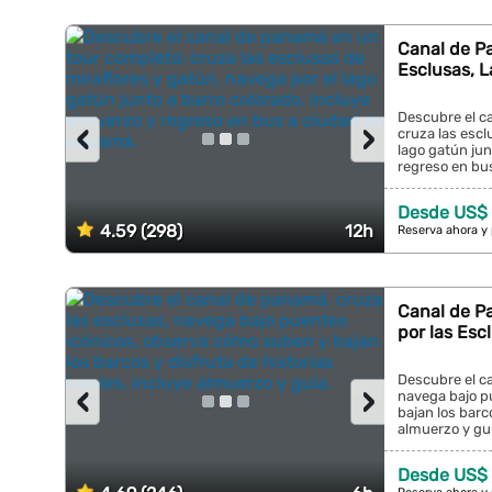
Canal de P
Esclusas, 
Descubre el c
‹
›
cruza las escl
lago gatún jun
regreso en bus
Desde US$
4.59 (298)
12h
Reserva ahora y
Canal de Pa
por las Es
Descubre el c
‹
›
navega bajo p
bajan los barco
almuerzo y guía
Desde US$