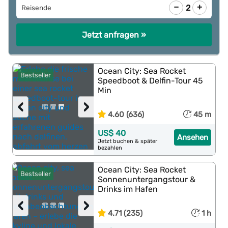
−
+
2
Reisende
Jetzt anfragen »
Ocean City: Sea Rocket
Bestseller
Speedboot & Delfin-Tour 45
Min
‹
›
4.60 (636)
45 m
US$ 40
Ansehen
Jetzt buchen & später
bezahlen
Ocean City: Sea Rocket
Bestseller
Sonnenuntergangstour &
Drinks im Hafen
‹
›
4.71 (235)
1 h