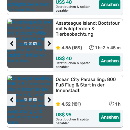
US$ 40
Ansehen
Jetzt buchen & später
bezahlen
Assateague Island: Bootstour
mit Wildpferden &
Tierbeobachtung
‹
›
4.86 (189)
1 h–2 h 45 m
US$ 40
Ansehen
Jetzt buchen & später
bezahlen
Ocean City Parasailing: 800
Fuß Flug & Start in der
Innenstadt
‹
›
4.52 (181)
1 h
US$ 95
Ansehen
Jetzt buchen & später
bezahlen