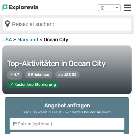
USA
»
Maryland
»
Ocean City
Top-Aktivitäten in Ocean City
⭐ 4.7
5 Erlebnisse
ab US$ 35
✓ Kostenlose Stornierung
Angebot anfragen
Sag uns wann du reist – wir helfen bei der Auswahl
Datum (optional)