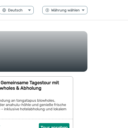
 Gemeinsame Tagestour mit
owholes & Abholung
andung an tongatapus blowholes,
er anahulu-höhle und genieße frische
– inklusive hotelabholung und lokalem
5
Tour ansehen