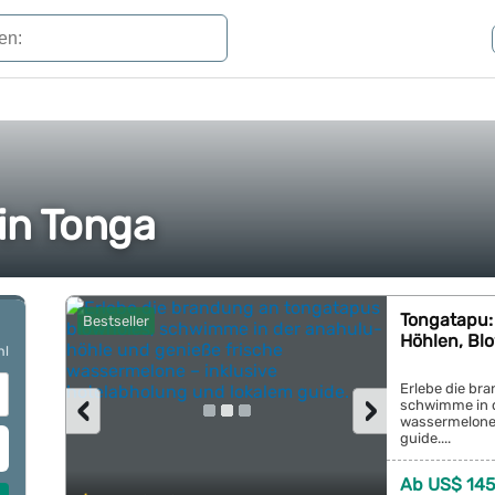
 in Tonga
Tongatapu:
Bestseller
Höhlen, Bl
hl
Erlebe die br
‹
›
schwimme in d
wassermelone 
guide....
Ab US$ 14