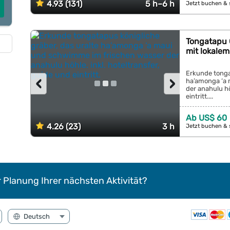
4.93 (131)
5 h–6 h
Jetzt buchen & 
Tongatapu 
mit lokale
Erkunde tonga
‹
›
ha’amonga ‘a
der anahulu hö
eintritt....
Ab US$ 60
4.26 (23)
3 h
Jetzt buchen & 
r Planung Ihrer nächsten Aktivität?