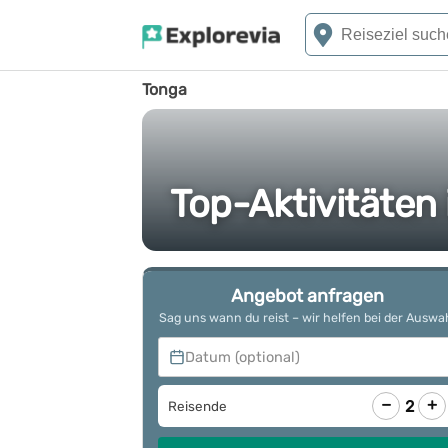
Tonga
Top-Aktivitäten
Angebot anfragen
Sag uns wann du reist – wir helfen bei der Auswa
Datum (optional)
−
+
2
Reisende