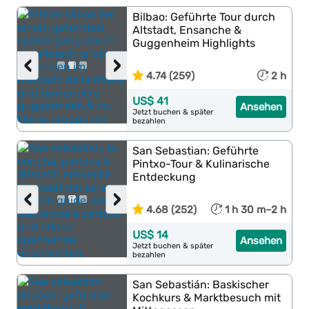
Bilbao: Geführte Tour durch
Altstadt, Ensanche &
Guggenheim Highlights
‹
›
4.74 (259)
2 h
US$ 41
Ansehen
Jetzt buchen & später
bezahlen
San Sebastian: Geführte
Pintxo-Tour & Kulinarische
Entdeckung
‹
›
4.68 (252)
1 h 30 m–2 h
US$ 14
Ansehen
Jetzt buchen & später
bezahlen
San Sebastián: Baskischer
Kochkurs & Marktbesuch mit