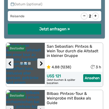
Datum (optional)
−
+
2
Reisende
Jetzt anfragen »
San Sebastian: Pintxos &
Bestseller
Wein Tour durch die Altstadt
in kleiner Gruppe
‹
›
4.88 (1238)
3 h
US$ 121
Ansehen
Jetzt buchen & später
bezahlen
Bilbao: Pintxos-Tour &
Bestseller
Weinprobe mit Baske als
Guide