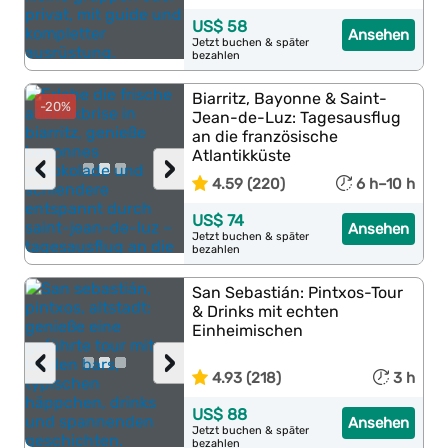
US$ 58
Ansehen
Jetzt buchen & später
bezahlen
Biarritz, Bayonne & Saint-
-20%
Jean-de-Luz: Tagesausflug
an die französische
Atlantikküste
‹
›
4.59 (220)
6 h–10 h
US$ 74
Ansehen
Jetzt buchen & später
bezahlen
San Sebastián: Pintxos-Tour
& Drinks mit echten
Einheimischen
‹
›
4.93 (218)
3 h
US$ 88
Ansehen
Jetzt buchen & später
bezahlen