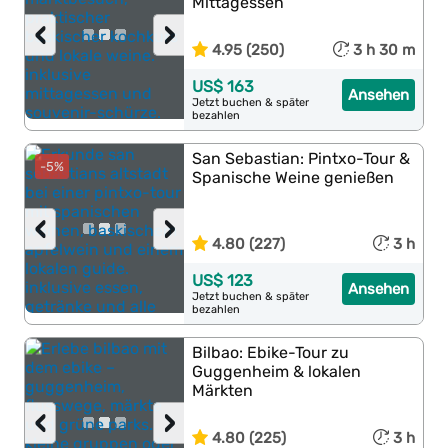
Mittagessen
‹
›
4.95 (250)
3 h 30 m
US$ 163
Ansehen
Jetzt buchen & später
bezahlen
San Sebastian: Pintxo-Tour &
-5%
Spanische Weine genießen
‹
›
4.80 (227)
3 h
US$ 123
Ansehen
Jetzt buchen & später
bezahlen
Bilbao: Ebike-Tour zu
Guggenheim & lokalen
Märkten
‹
›
4.80 (225)
3 h