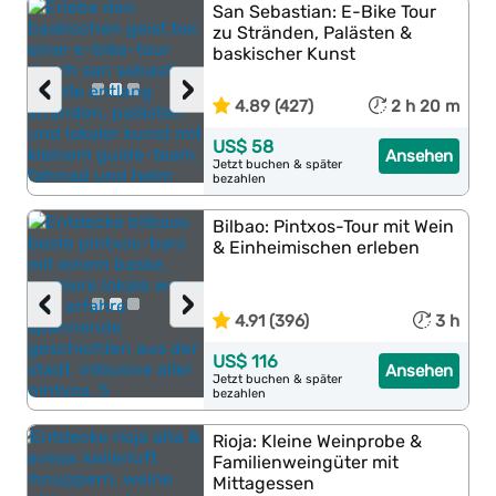
San Sebastian: E-Bike Tour
zu Stränden, Palästen &
baskischer Kunst
‹
›
4.89 (427)
2 h 20 m
US$ 58
Ansehen
Jetzt buchen & später
bezahlen
Bilbao: Pintxos-Tour mit Wein
& Einheimischen erleben
‹
›
4.91 (396)
3 h
US$ 116
Ansehen
Jetzt buchen & später
bezahlen
Rioja: Kleine Weinprobe &
Familienweingüter mit
Mittagessen