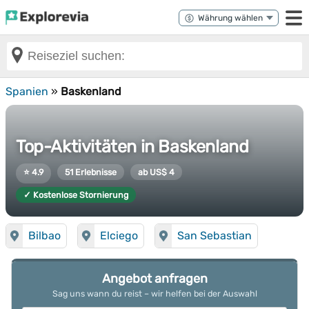
Spanien
»
Baskenland
Top-Aktivitäten in Baskenland
⭐ 4.9
51 Erlebnisse
ab US$ 4
✓ Kostenlose Stornierung
Bilbao
Elciego
San Sebastian
Angebot anfragen
Sag uns wann du reist – wir helfen bei der Auswahl