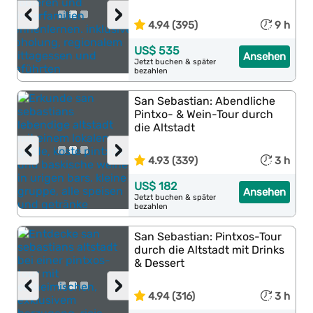
‹
›
4.94 (395)
9 h
US$ 535
Ansehen
Jetzt buchen & später
bezahlen
San Sebastian: Abendliche
Pintxo- & Wein-Tour durch
die Altstadt
‹
›
4.93 (339)
3 h
US$ 182
Ansehen
Jetzt buchen & später
bezahlen
San Sebastian: Pintxos-Tour
durch die Altstadt mit Drinks
& Dessert
‹
›
4.94 (316)
3 h