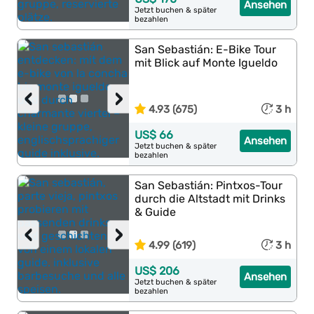
Ansehen
Jetzt buchen & später
bezahlen
San Sebastián: E-Bike Tour
mit Blick auf Monte Igueldo
‹
›
4.93 (675)
3 h
US$ 66
Ansehen
Jetzt buchen & später
bezahlen
San Sebastián: Pintxos-Tour
durch die Altstadt mit Drinks
& Guide
‹
›
4.99 (619)
3 h
US$ 206
Ansehen
Jetzt buchen & später
bezahlen