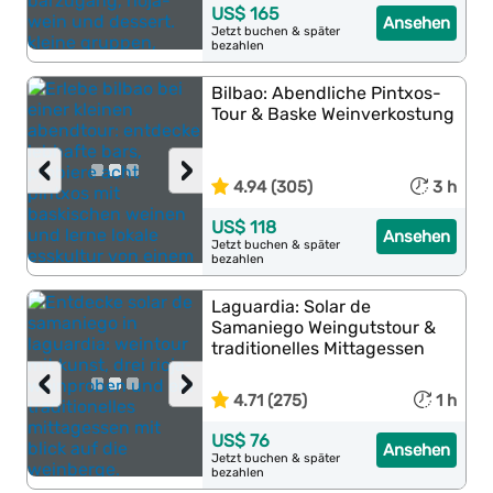
US$ 165
Ansehen
Jetzt buchen & später
bezahlen
Bilbao: Abendliche Pintxos-
Tour & Baske Weinverkostung
‹
›
4.94 (305)
3 h
US$ 118
Ansehen
Jetzt buchen & später
bezahlen
Laguardia: Solar de
Samaniego Weingutstour &
traditionelles Mittagessen
‹
›
4.71 (275)
1 h
US$ 76
Ansehen
Jetzt buchen & später
bezahlen