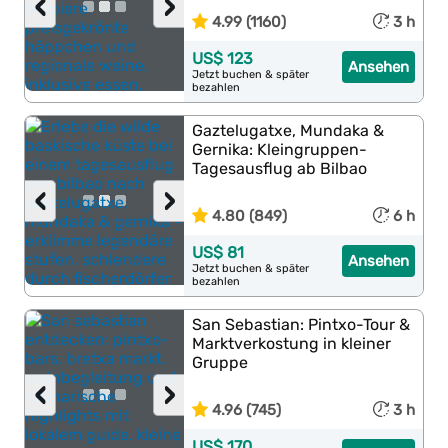
‹
›
4.99 (1160)
3 h
US$ 123
Ansehen
Jetzt buchen & später
bezahlen
Gaztelugatxe, Mundaka &
Gernika: Kleingruppen-
Tagesausflug ab Bilbao
‹
›
4.80 (849)
6 h
US$ 81
Ansehen
Jetzt buchen & später
bezahlen
San Sebastian: Pintxo-Tour &
Marktverkostung in kleiner
Gruppe
‹
›
4.96 (745)
3 h
US$ 170