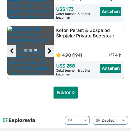
US$ 173
Ansehen
Jetzt buchen & später
bezahlen
Kotor, Perast & Gospa od
Škrpjela: Private Bootstour
‹
›
4.90 (194)
4 h
US$ 258
Ansehen
Jetzt buchen & später
bezahlen
Weiter »