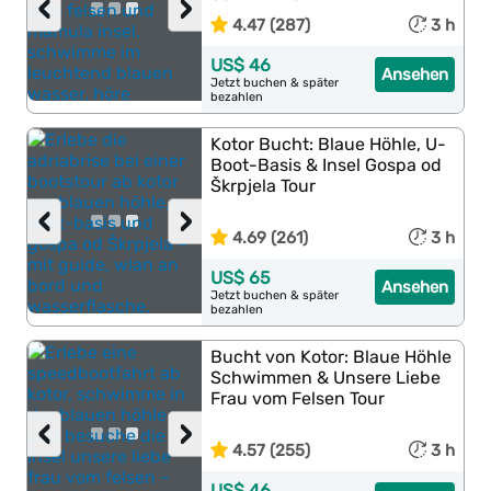
‹
›
4.47 (287)
3 h
US$ 46
Ansehen
Jetzt buchen & später
bezahlen
Kotor Bucht: Blaue Höhle, U-
Boot-Basis & Insel Gospa od
Škrpjela Tour
‹
›
4.69 (261)
3 h
US$ 65
Ansehen
Jetzt buchen & später
bezahlen
Bucht von Kotor: Blaue Höhle
Schwimmen & Unsere Liebe
Frau vom Felsen Tour
‹
›
4.57 (255)
3 h
US$ 46