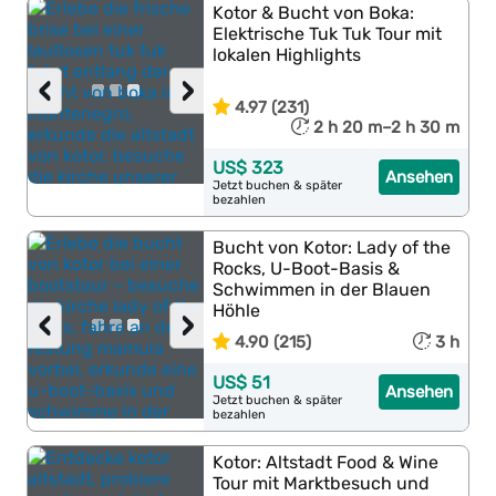
Kotor & Bucht von Boka:
Elektrische Tuk Tuk Tour mit
lokalen Highlights
‹
›
4.97 (231)
2 h 20 m–2 h 30 m
US$ 323
Ansehen
Jetzt buchen & später
bezahlen
Bucht von Kotor: Lady of the
Rocks, U-Boot-Basis &
Schwimmen in der Blauen
Höhle
‹
›
4.90 (215)
3 h
US$ 51
Ansehen
Jetzt buchen & später
bezahlen
Kotor: Altstadt Food & Wine
Tour mit Marktbesuch und