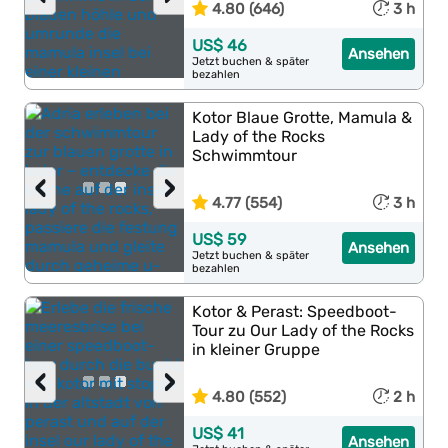
4.80 (646)
3 h
US$ 46
Ansehen
Jetzt buchen & später
bezahlen
Kotor Blaue Grotte, Mamula &
Lady of the Rocks
Schwimmtour
‹
›
4.77 (554)
3 h
US$ 59
Ansehen
Jetzt buchen & später
bezahlen
Kotor & Perast: Speedboot-
Tour zu Our Lady of the Rocks
in kleiner Gruppe
‹
›
4.80 (552)
2 h
US$ 41
Ansehen