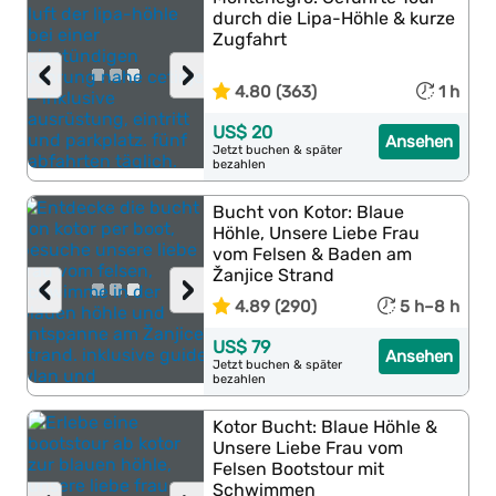
durch die Lipa-Höhle & kurze
Zugfahrt
‹
›
4.80 (363)
1 h
US$ 20
Ansehen
Jetzt buchen & später
bezahlen
Bucht von Kotor: Blaue
Höhle, Unsere Liebe Frau
vom Felsen & Baden am
Žanjice Strand
‹
›
4.89 (290)
5 h–8 h
US$ 79
Ansehen
Jetzt buchen & später
bezahlen
Kotor Bucht: Blaue Höhle &
Unsere Liebe Frau vom
Felsen Bootstour mit
Schwimmen