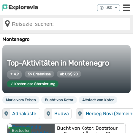
Montenegro
Top-Aktivitäten in Montenegro
⭐ 4.9
59 Erlebnisse
ab US$ 20
✓ Kostenlose Stornierung
Maria vom Felsen
Bucht von Kotor
Altstadt von Kotor
Adriaküste
Budva
Herceg Novi (Gemein
Bucht von Kotor: Bootstour
Bestseller