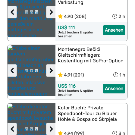
Verkostung
‹
›
4.90 (208)
2 h
US$ 111
Ansehen
Jetzt buchen & später
bezahlen
Montenegro Bečići
Gleitschirmfliegen:
Küstenflug mit GoPro-Option
‹
›
4.91 (201)
1 h
US$ 116
Ansehen
Jetzt buchen & später
bezahlen
Kotor Bucht: Private
Speedboot-Tour zu Blauer
Höhle & Gospa od Škrpjela
‹
›
4.94 (199)
3 h