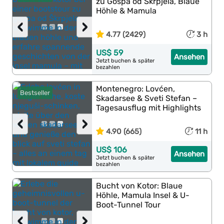
zu Gospa od Škrpjela, Blaue
Höhle & Mamula
‹
›
4.77 (2429)
3 h
US$ 59
Ansehen
Jetzt buchen & später
bezahlen
Montenegro: Lovćen,
Bestseller
Skadarsee & Sveti Stefan –
Tagesausflug mit Highlights
‹
›
4.90 (665)
11 h
US$ 106
Ansehen
Jetzt buchen & später
bezahlen
Bucht von Kotor: Blaue
Höhle, Mamula Insel & U-
Boot-Tunnel Tour
‹
›