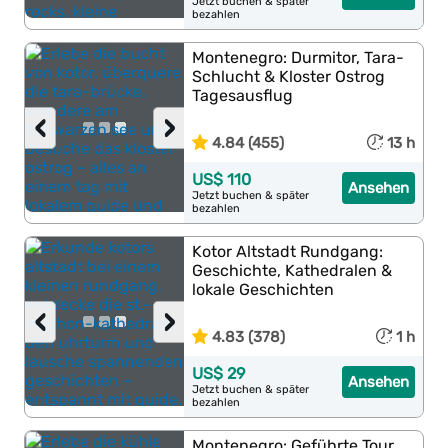
Jetzt buchen & später
bezahlen
Montenegro: Durmitor, Tara-
Schlucht & Kloster Ostrog
Tagesausflug
‹
›
4.84 (455)
13 h
US$ 110
Ansehen
Jetzt buchen & später
bezahlen
Kotor Altstadt Rundgang:
Geschichte, Kathedralen &
lokale Geschichten
‹
›
4.83 (378)
1 h
US$ 29
Ansehen
Jetzt buchen & später
bezahlen
Montenegro: Geführte Tour