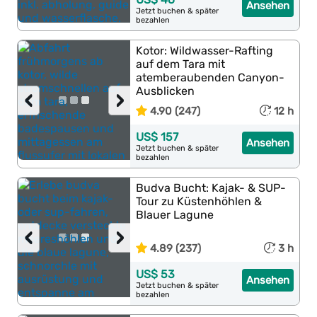
Ansehen
Jetzt buchen & später
bezahlen
Kotor: Wildwasser-Rafting
auf dem Tara mit
atemberaubenden Canyon-
Ausblicken
‹
›
4.90 (247)
12 h
US$ 157
Ansehen
Jetzt buchen & später
bezahlen
Budva Bucht: Kajak- & SUP-
Tour zu Küstenhöhlen &
Blauer Lagune
‹
›
4.89 (237)
3 h
US$ 53
Ansehen
Jetzt buchen & später
bezahlen