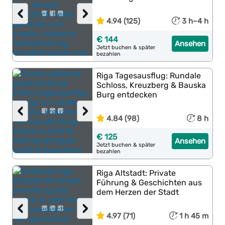
‹
›
4.94 (125)
3 h–4 h
€ 144
Ansehen
Jetzt buchen & später
bezahlen
Riga Tagesausflug: Rundale
Schloss, Kreuzberg & Bauska
Burg entdecken
‹
›
4.84 (98)
8 h
€ 125
Ansehen
Jetzt buchen & später
bezahlen
Riga Altstadt: Private
Führung & Geschichten aus
dem Herzen der Stadt
‹
›
4.97 (71)
1 h 45 m