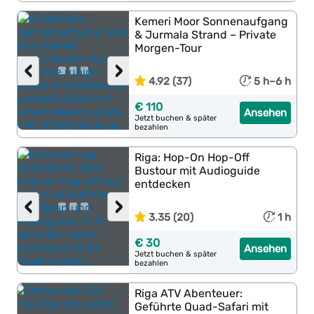
Kemeri Moor Sonnenaufgang
& Jurmala Strand – Private
Morgen-Tour
‹
›
4.92 (37)
5 h–6 h
€ 110
Ansehen
Jetzt buchen & später
bezahlen
Riga: Hop-On Hop-Off
Bustour mit Audioguide
entdecken
‹
›
3.35 (20)
1 h
€ 30
Ansehen
Jetzt buchen & später
bezahlen
Riga ATV Abenteuer:
Geführte Quad-Safari mit