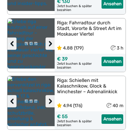
€ 130
Ansehen
Jetzt buchen & später
bezahlen
Riga: Fahrradtour durch
Stadt, Vororte & Street Art im
Moskauer Viertel
‹
›
4.88 (179)
3 h
€ 39
Ansehen
Jetzt buchen & später
bezahlen
Riga: Schießen mit
Kalaschnikow, Glock &
Winchester – Adrenalinkick
‹
›
4.94 (176)
40 m
€ 55
Ansehen
Jetzt buchen & später
bezahlen