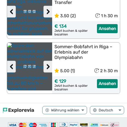
Transfer
‹
›
3.50 (2)
1 h 30 m
€ 134
Ansehen
Jetzt buchen & später
bezahlen
Sommer-Bobfahrt in Riga –
Erlebnis auf der
Olympiabahn
‹
›
5.00 (1)
2 h 30 m
€ 129
Ansehen
Jetzt buchen & später
bezahlen