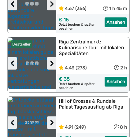
‹
›
4.67 (356)
1 h 45 m
€ 15
Ansehen
Jetzt buchen & später
bezahlen
Riga Zentralmarkt:
Bestseller
Kulinarische Tour mit lokalen
Spezialitäten
‹
›
4.43 (273)
2 h
€ 35
Ansehen
Jetzt buchen & später
bezahlen
Hill of Crosses & Rundale
Palast Tagesausflug ab Riga
‹
›
4.91 (249)
8 h