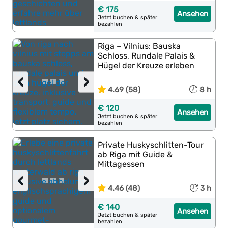
€ 175
Ansehen
Jetzt buchen & später
bezahlen
Riga – Vilnius: Bauska
Schloss, Rundale Palais &
Hügel der Kreuze erleben
‹
›
4.69 (58)
8 h
€ 120
Ansehen
Jetzt buchen & später
bezahlen
Private Huskyschlitten-Tour
ab Riga mit Guide &
Mittagessen
‹
›
4.46 (48)
3 h
€ 140
Ansehen
Jetzt buchen & später
bezahlen