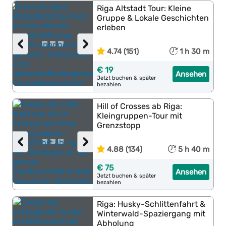
Riga Altstadt Tour: Kleine
Gruppe & Lokale Geschichten
erleben
‹
›
4.74 (151)
1 h 30 m
€ 19
Ansehen
Jetzt buchen & später
bezahlen
Hill of Crosses ab Riga:
Kleingruppen-Tour mit
Grenzstopp
‹
›
4.88 (134)
5 h 40 m
€ 75
Ansehen
Jetzt buchen & später
bezahlen
Riga: Husky-Schlittenfahrt &
Winterwald-Spaziergang mit
Abholung