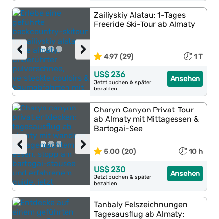
Zailiyskiy Alatau: 1-Tages
Freeride Ski-Tour ab Almaty
‹
›
4.97 (29)
1 T
US$ 236
Ansehen
Jetzt buchen & später
bezahlen
Charyn Canyon Privat-Tour
ab Almaty mit Mittagessen &
Bartogai-See
‹
›
5.00 (20)
10 h
US$ 230
Ansehen
Jetzt buchen & später
bezahlen
Tanbaly Felszeichnungen
Tagesausflug ab Almaty: