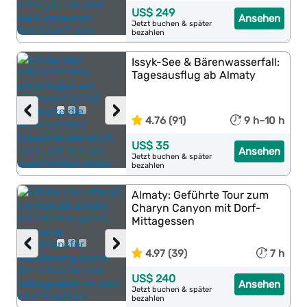
US$ 249
Ansehen
Jetzt buchen & später
bezahlen
Issyk-See & Bärenwasserfall:
Tagesausflug ab Almaty
‹
›
4.76 (91)
9 h–10 h
US$ 35
Ansehen
Jetzt buchen & später
bezahlen
Almaty: Geführte Tour zum
Charyn Canyon mit Dorf-
Mittagessen
‹
›
4.97 (39)
7 h
US$ 240
Ansehen
Jetzt buchen & später
bezahlen