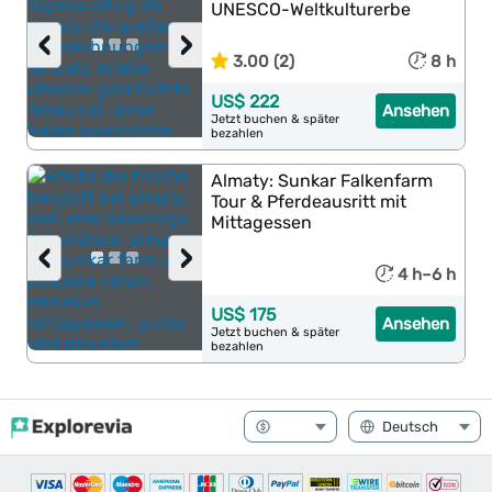
UNESCO-Weltkulturerbe
‹
›
3.00 (2)
8 h
US$ 222
Ansehen
Jetzt buchen & später
bezahlen
Almaty: Sunkar Falkenfarm
Tour & Pferdeausritt mit
Mittagessen
‹
›
4 h–6 h
US$ 175
Ansehen
Jetzt buchen & später
bezahlen