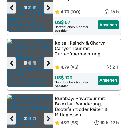
‹
›
4.79 (100)
16 h
US$ 57
Ansehen
Jetzt buchen & später
bezahlen
Kolsai, Kaindy & Charyn
Canyon Tour mit
Jurtenübernachtung
‹
›
4.79 (95)
2 T
US$ 120
Ansehen
Jetzt buchen & später
bezahlen
Burabay: Privattour mit
Bolektau-Wanderung,
Bootsfahrt oder Reiten &
Mittagessen
‹
›
4.99 (93)
10 h–12 h