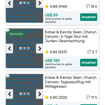
‹
›
4.88 (944)
15 h
US$ 59
Ansehen
Jetzt buchen & später
bezahlen
Kolsai & Kaindy Seen, Charyn
Bestseller
Canyon: 2-Tage Tour mit
Jurten-Übernachtung
‹
›
4.85 (529)
2 T
US$ 140
Ansehen
Jetzt buchen & später
bezahlen
Kolsai & Kaindy Seen, Charyn
Canyon: Tagesausflug mit
Mittagessen
‹
›
4.80 (322)
17 h