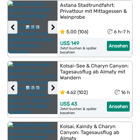
Astana Stadtrundfahrt:
Privattour mit Mittagessen &
Weinprobe
‹
›
5.00 (106)
6 h–7 h
US$ 149
Ansehen
Jetzt buchen & später
bezahlen
Kolsai-See & Charyn Canyon:
Tagesausflug ab Almaty mit
Wandern
‹
›
4.62 (102)
16 h
US$ 43
Ansehen
Jetzt buchen & später
bezahlen
Kolsai, Kaindy & Charyn
Canyon: Tagesausflug ab
Almaty