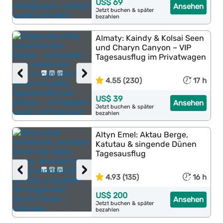
US$ 69
Ansehen
Jetzt buchen & später
bezahlen
Almaty: Kaindy & Kolsai Seen
und Charyn Canyon – VIP
Tagesausflug im Privatwagen
‹
›
4.55 (230)
17 h
US$ 39
Ansehen
Jetzt buchen & später
bezahlen
Altyn Emel: Aktau Berge,
Katutau & singende Dünen
Tagesausflug
‹
›
4.93 (135)
16 h
US$ 200
Ansehen
Jetzt buchen & später
bezahlen