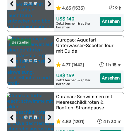
‹
›
4.65 (1533)
9 h
US$ 140
Ansehen
Jetzt buchen & später
bezahlen
Curaçao: Aquafari
Bestseller
Unterwasser-Scooter Tour
mit Guide
‹
›
4.77 (1442)
1 h 15 m
US$ 159
Ansehen
Jetzt buchen & später
bezahlen
Curacao: Schwimmen mit
Meeresschildkröten &
Rooftop-Strandpause
‹
›
4.83 (1201)
4 h 30 m