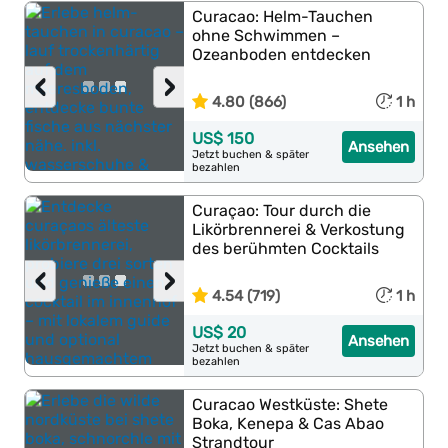
Curacao: Helm-Tauchen
ohne Schwimmen –
Ozeanboden entdecken
‹
›
4.80 (866)
1 h
US$ 150
Ansehen
Jetzt buchen & später
bezahlen
Curaçao: Tour durch die
Likörbrennerei & Verkostung
des berühmten Cocktails
‹
›
4.54 (719)
1 h
US$ 20
Ansehen
Jetzt buchen & später
bezahlen
Curacao Westküste: Shete
Boka, Kenepa & Cas Abao
Strandtour