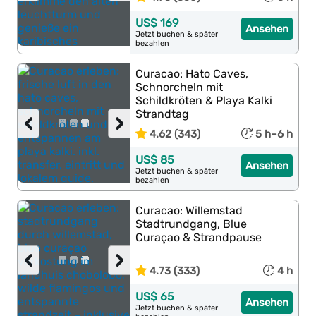
US$ 169
Ansehen
Jetzt buchen & später
bezahlen
Curacao: Hato Caves,
Schnorcheln mit
Schildkröten & Playa Kalki
Strandtag
‹
›
4.62 (343)
5 h–6 h
US$ 85
Ansehen
Jetzt buchen & später
bezahlen
Curacao: Willemstad
Stadtrundgang, Blue
Curaçao & Strandpause
‹
›
4.73 (333)
4 h
US$ 65
Ansehen
Jetzt buchen & später