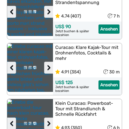
Strandentspannung
‹
›
4.74 (407)
7 h
US$ 90
Ansehen
Jetzt buchen & später
bezahlen
Curacao: Klare Kajak-Tour mit
Drohnenfotos, Cocktails &
mehr
‹
›
4.91 (354)
30 m
US$ 125
Ansehen
Jetzt buchen & später
bezahlen
Klein Curacao: Powerboat-
Tour mit Strandlunch &
Schnelle Rückfahrt
‹
›
4.93 (350)
6 h