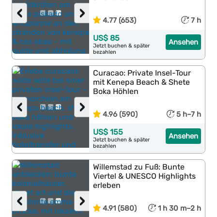
‹
›
4.77 (653)
7 h
US$ 85
Ansehen
Jetzt buchen & später
bezahlen
Curacao: Private Insel-Tour
mit Kenepa Beach & Shete
Boka Höhlen
‹
›
4.96 (590)
5 h–7 h
US$ 155
Ansehen
Jetzt buchen & später
bezahlen
Willemstad zu Fuß: Bunte
Viertel & UNESCO Highlights
erleben
‹
›
4.91 (580)
1 h 30 m–2 h