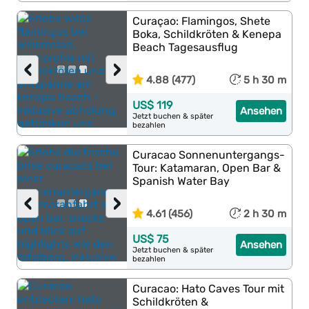
Curaçao: Flamingos, Shete
Boka, Schildkröten & Kenepa
Beach Tagesausflug
‹
›
4.88 (477)
5 h 30 m
US$ 119
Ansehen
Jetzt buchen & später
bezahlen
Curacao Sonnenuntergangs-
Tour: Katamaran, Open Bar &
Spanish Water Bay
‹
›
4.61 (456)
2 h 30 m
US$ 75
Ansehen
Jetzt buchen & später
bezahlen
Curacao: Hato Caves Tour mit
Schildkröten &