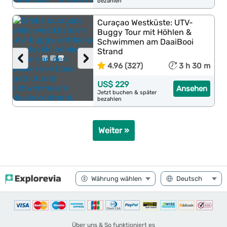
bezahlen
Curaçao Westküste: UTV-
Buggy Tour mit Höhlen &
Schwimmen am DaaiBooi
Strand
‹
›
4.96 (327)
3 h 30 m
US$ 229
Ansehen
Jetzt buchen & später
bezahlen
Weiter »
Über uns & So funktioniert es