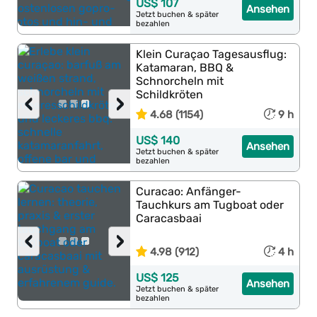
US$ 107
Ansehen
Jetzt buchen & später
bezahlen
Klein Curaçao Tagesausflug:
Katamaran, BBQ &
Schnorcheln mit
Schildkröten
‹
›
4.68 (1154)
9 h
US$ 140
Ansehen
Jetzt buchen & später
bezahlen
Curacao: Anfänger-
Tauchkurs am Tugboat oder
Caracasbaai
‹
›
4.98 (912)
4 h
US$ 125
Ansehen
Jetzt buchen & später
bezahlen