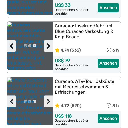
US$ 33
Ansehen
Jetzt buchen & später
bezahlen
Curacao: Inselrundfahrt mit
Blue Curacao Verkostung &
Knip Beach
‹
›
4.74 (535)
6 h
US$ 79
Ansehen
Jetzt buchen & später
bezahlen
Curacao: ATV-Tour Ostküste
mit Meeresschwimmen &
Erfrischungen
‹
›
4.72 (520)
3 h
US$ 118
Ansehen
Jetzt buchen & später
bezahlen