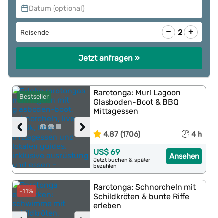
Datum (optional)
−
+
2
Reisende
Jetzt anfragen »
Rarotonga: Muri Lagoon
Bestseller
Glasboden-Boot & BBQ
Mittagessen
‹
›
4.87 (1706)
4 h
US$ 69
Ansehen
Jetzt buchen & später
bezahlen
Rarotonga: Schnorcheln mit
-11%
Schildkröten & bunte Riffe
erleben