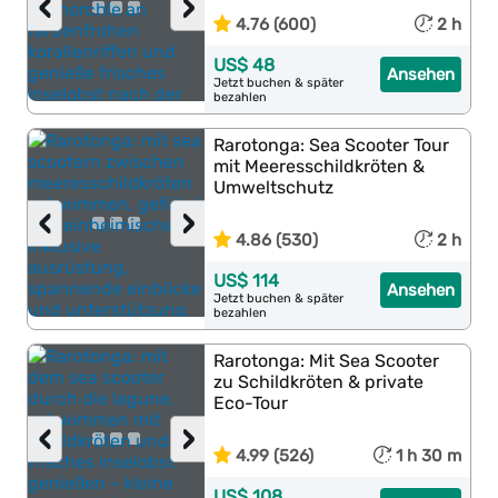
‹
›
4.76 (600)
2 h
US$ 48
Ansehen
Jetzt buchen & später
bezahlen
Rarotonga: Sea Scooter Tour
mit Meeresschildkröten &
Umweltschutz
‹
›
4.86 (530)
2 h
US$ 114
Ansehen
Jetzt buchen & später
bezahlen
Rarotonga: Mit Sea Scooter
zu Schildkröten & private
Eco-Tour
‹
›
4.99 (526)
1 h 30 m
US$ 108