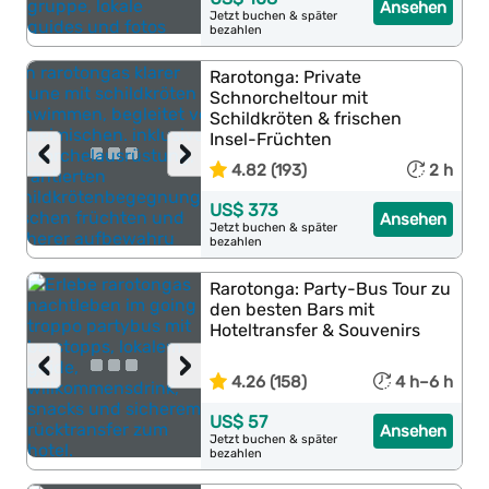
Ansehen
Jetzt buchen & später
bezahlen
Rarotonga: Private
Schnorcheltour mit
Schildkröten & frischen
Insel-Früchten
‹
›
4.82 (193)
2 h
US$ 373
Ansehen
Jetzt buchen & später
bezahlen
Rarotonga: Party-Bus Tour zu
den besten Bars mit
Hoteltransfer & Souvenirs
‹
›
4.26 (158)
4 h–6 h
US$ 57
Ansehen
Jetzt buchen & später
bezahlen