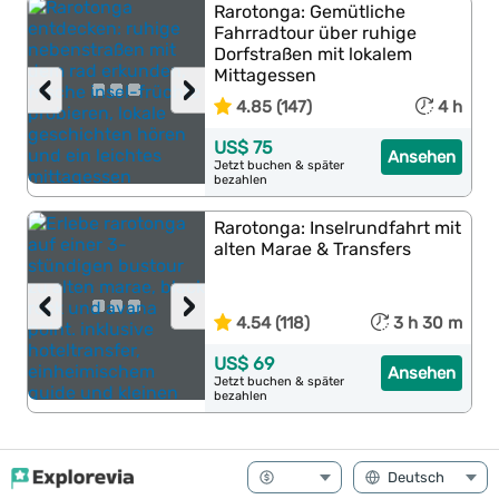
Rarotonga: Gemütliche
Fahrradtour über ruhige
Dorfstraßen mit lokalem
Mittagessen
‹
›
4.85 (147)
4 h
US$ 75
Ansehen
Jetzt buchen & später
bezahlen
Rarotonga: Inselrundfahrt mit
alten Marae & Transfers
‹
›
4.54 (118)
3 h 30 m
US$ 69
Ansehen
Jetzt buchen & später
bezahlen