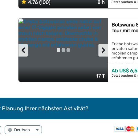
4.76 (100)
8 h
Jetzt buchen & 
Botswana Sa
Tour mit m
Erlebe botswan
‹
›
privaten safa
mobilen camps
erfahrenen gui
Ab US$ 6,5
17 T
Jetzt buchen & 
r Planung Ihrer nächsten Aktivität?