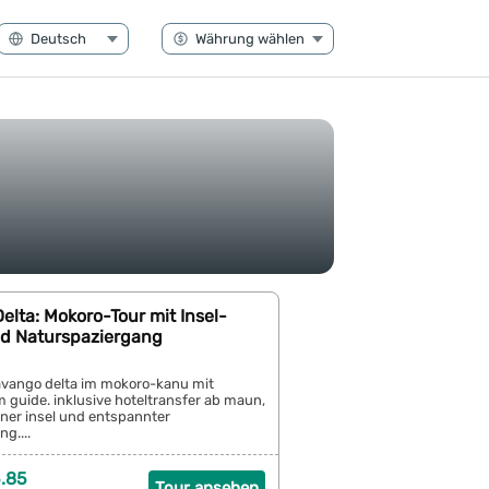
lta: Mokoro-Tour mit Insel-
nd Naturspaziergang
avango delta im mokoro-kanu mit
 guide. inklusive hoteltransfer ab maun,
iner insel und entspannter
g....
.85
Tour ansehen