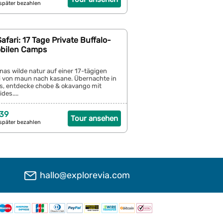
später bezahlen
fari: 17 Tage Private Buffalo-
obilen Camps
as wilde natur auf einer 17-tägigen
ri von maun nach kasane. Übernachte in
, entdecke chobe & okavango mit
des....
39
Tour ansehen
später bezahlen
hallo@explorevia.com