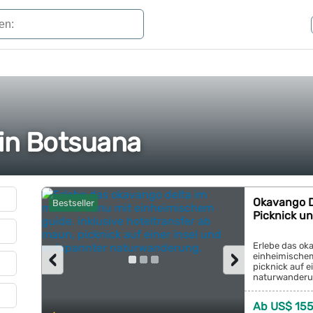
 in Botsuana
Okavango De
Bestseller
Picknick u
Erlebe das ok
‹
›
einheimischem
picknick auf e
naturwanderun
Ab US$ 155